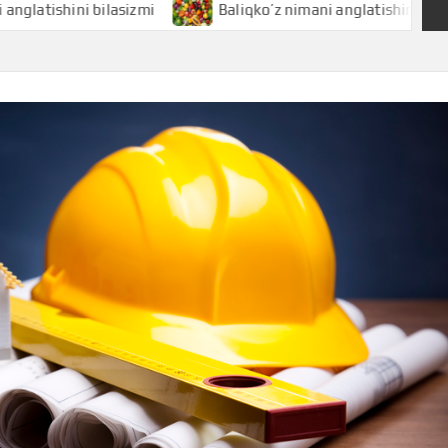
ni bilasizmi
Baliqko’z nimani anglatishini bilasizmi