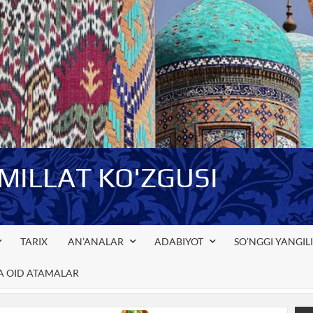
-MILLAT KO'ZGUSI
TARIX
AN’ANALAR
ADABIYOT
SO’NGGI YANGIL
GA OID ATAMALAR