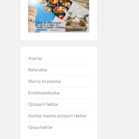
Asarlar
Referatlar
She’riy to’plamlar
Ensiklopediyalar
Qiziqarli faktlar
Ayollar haqida qiziqarli faktlar
Qisqa faktlar