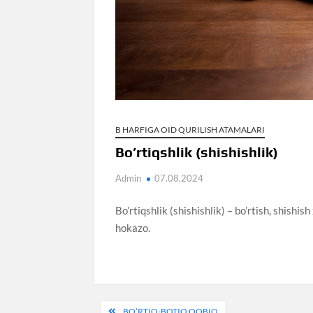
B HARFIGA OID QURILISH ATAMALARI
Bo’rtiqshlik (shishishlik)
Admin
07.08.2024
Bo’rtiqshlik (shishishlik) – bo’rtish, shishi
hokazo.
Post
BO’RTIQ-BOTIQ QOBIQ