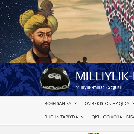
Skip
to
content
MILLIYLIK
Milliylik-millat ko'zgusi
BOSH SAHIFA
O’ZBEKISTON HAQIDA
BUGUN TARIXDA
QISHLOQ XO’JALIGI