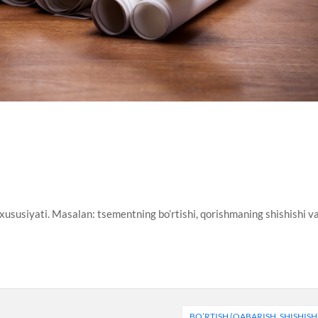
sh xususiyati. Masalan: tsementning bo’rtishi, qorishmaning shishishi v
BO’RTISH (QABARISH, SHISHISH