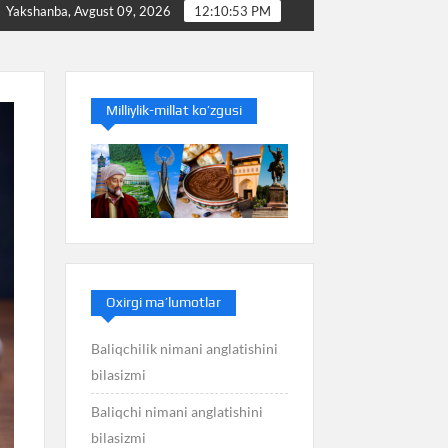
Baliq nimani anglatishini bilasizmi
Balans nimani ang
Yakshanba, Avgust 09, 2026
12:10:53 PM
Milliylik-millat ko’zgusi
Oxirgi ma’lumotlar
Baliqchilik nimani anglatishini
bilasizmi
Baliqchi nimani anglatishini
bilasizmi