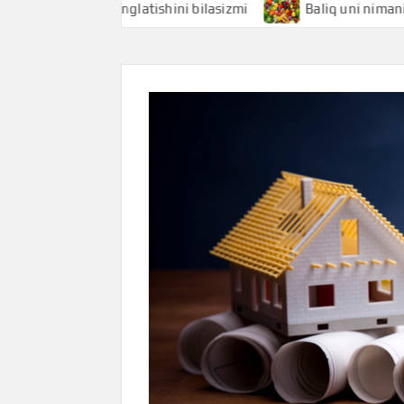
 nimani anglatishini bilasizmi
Baliq uni nimani anglatishi