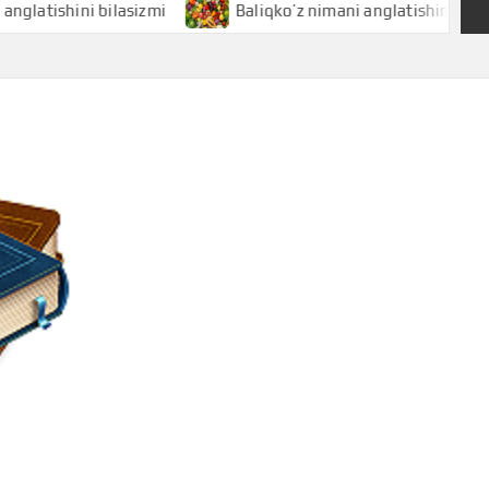
hini bilasizmi
Baliqko’z nimani anglatishini bilasizmi