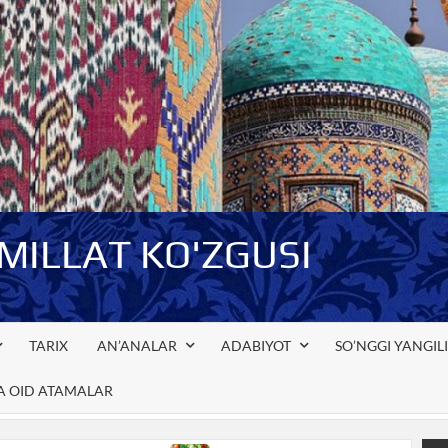
-MILLAT KO'ZGUSI
TARIX
AN’ANALAR
ADABIYOT
SO’NGGI YANGIL
GA OID ATAMALAR