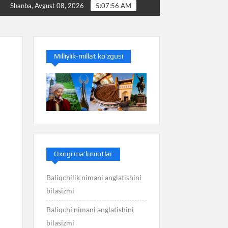
Baliq nimani anglatishini bilasizmi
Balans nimani a
Shanba, Avgust 08, 2026
5:07:56 AM
Milliylik-millat ko’zgusi
Oxirgi ma’lumotlar
Baliqchilik nimani anglatishini
bilasizmi
Baliqchi nimani anglatishini
bilasizmi