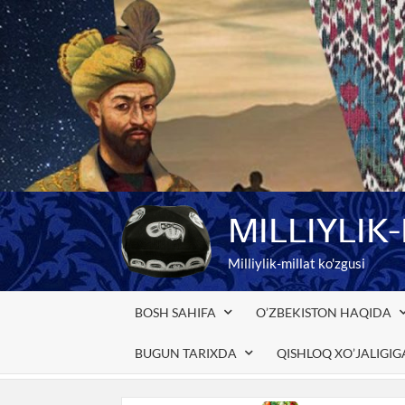
Skip
to
content
MILLIYLIK
Milliylik-millat ko'zgusi
BOSH SAHIFA
O’ZBEKISTON HAQIDA
BUGUN TARIXDA
QISHLOQ XO’JALIGI