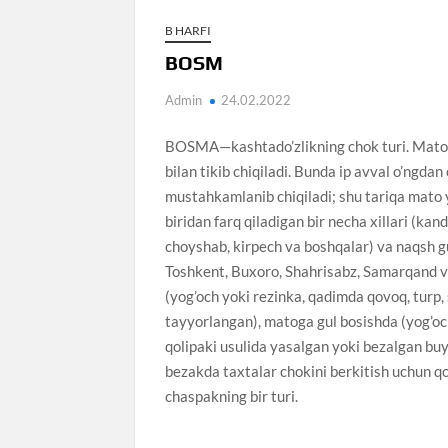
B HARFI
BOSM
Admin
24.02.2022
BOSMA—kashtado’zlikning chok turi. Mato ust
bilan tikib chiqiladi. Bunda ip avval o’ngd
mustahkamlanib chiqiladi; shu tariqa mato y
biridan farq qiladigan bir necha xillari (kan
choyshab, kirpech va boshqalar) va naqsh gu
Toshkent, Buxoro, Shahrisabz, Samarqand va
(yog’och yoki rezinka, qadimda qovoq, turp,
tayyorlangan), matoga gul bosishda (yog’och)
qolipaki usulida yasalgan yoki bezalgan buy
bezakda taxtalar chokini berkitish uchun qo
chaspakning bir turi.