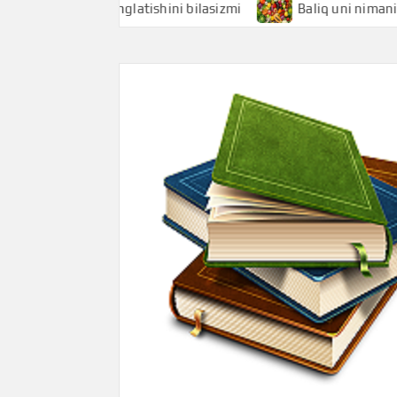
hi nimani anglatishini bilasizmi
Baliq uni nimani anglatis