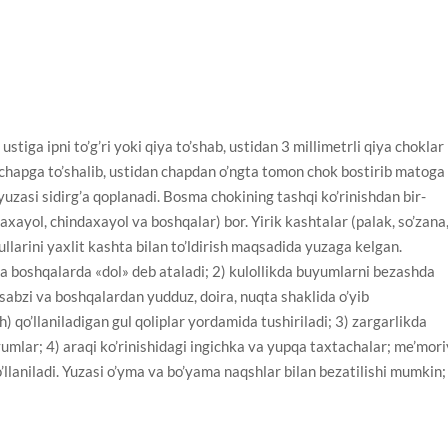
iga ipni to’g’ri yoki qiya to’shab, ustidan 3 millimetrli qiya choklar
an chapga to’shalib, ustidan chapdan o’ngta tomon chok bostirib matoga
uzasi sidirg’a qoplanadi. Bosma chokining tashqi ko’rinishdan bir-
daxayol, chindaxayol va boshqalar) bor. Yirik kashtalar (palak, so’zana
llarini yaxlit kashta bilan to’ldirish maqsadida yuzaga kelgan.
 boshqalarda «dol» deb ataladi; 2) kulollikda buyumlarni bezashda
 sabzi va boshqalardan yudduz, doira, nuqta shaklida o’yib
 qo’llaniladigan gul qoliplar yordamida tushiriladi; 3) zargarlikda
umlar; 4) araqi ko’rinishidagi ingichka va yupqa taxtachalar; me’mori
’llaniladi. Yuzasi o’yma va bo’yama naqshlar bilan bezatilishi mumkin;