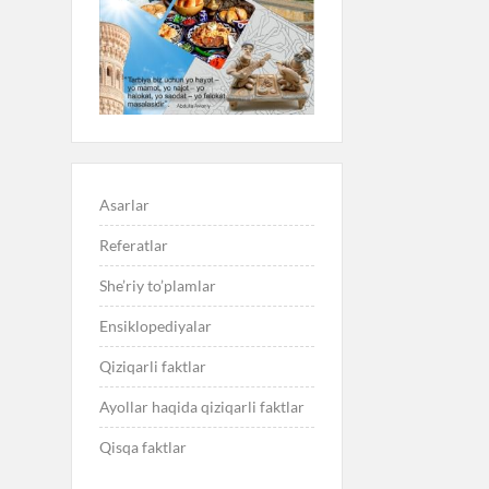
Asarlar
Referatlar
She’riy to’plamlar
Ensiklopediyalar
Qiziqarli faktlar
Ayollar haqida qiziqarli faktlar
Qisqa faktlar