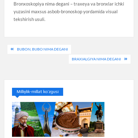
Bronxoskopiya nima degani – traxeya va bronxlar ichki
yuzasini maxsus asbob-bronoskop yordamida visual
tekshirish usuli.
Post
BUBON, BUBO NIMA DEGANI
menyusi
BRAXIALGIYA NIMA DEGANI
Milliylik-millat ko’zgusi