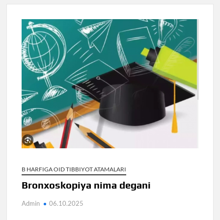
B HARFIGA OID TIBBIYOT ATAMALARI
Bronxoskopiya nima degani
Admin
06.10.2025