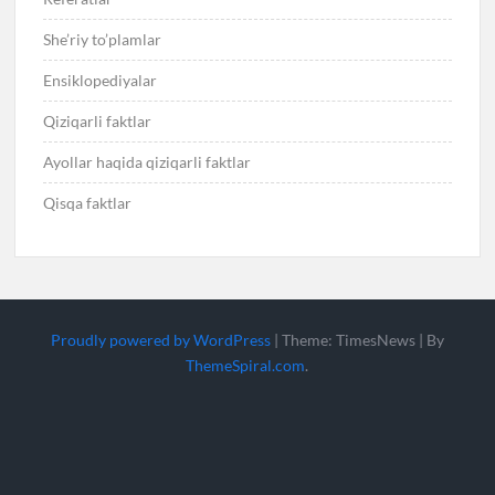
She’riy to’plamlar
Ensiklopediyalar
Qiziqarli faktlar
Ayollar haqida qiziqarli faktlar
Qisqa faktlar
Proudly powered by WordPress
|
Theme: TimesNews
|
By
ThemeSpiral.com
.