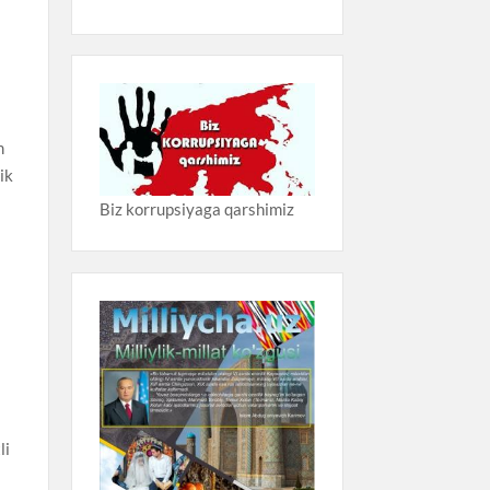
m
lik
t
Biz korrupsiyaga qarshimiz
li