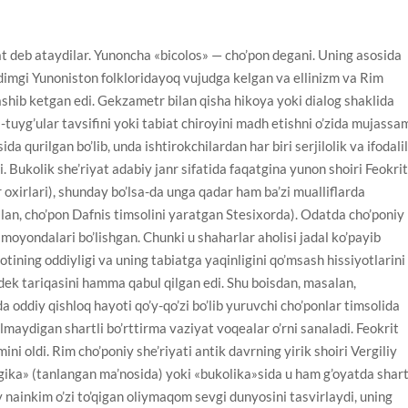
yat deb ataydilar. Yunoncha «bicolos» — cho’pon degani. Uning asosida
qadimgi Yunoniston folkloridayoq vujudga kelgan va ellinizm va Rim
hib ketgan edi. Gekzametr bilan qisha hikoya yoki dialog shaklida
s-tuyg’ular tavsifini yoki tabiat chiroyini madh etishni o’zida mujassa
a qurilgan bo’lib, unda ishtirokchilardan har biri serjilolik va ifodali
i. Bukolik she’riyat adabiy janr sifatida faqatgina yunon shoiri Feokri
r oxirlari), shunday bo’lsa-da unga qadar ham ba’zi mualliflarda
alan, cho’pon Dafnis timsolini yaratgan Stesixorda). Odatda cho’poniy
amoyondalari bo’lishgan. Chunki u shaharlar aholisi jadal ko’payib
tining oddiyligi va uning tabiatga yaqinligini qo’msash hissiyotlarini
gdek tariqasini hamma qabul qilgan edi. Shu boisdan, masalan,
a oddiy qishloq hayoti qo’y-qo’zi bo’lib yuruvchi cho’ponlar timsolida
’lmaydigan shartli bo’rttirma vaziyat voqealar o’rni sanaladi. Feokrit
ni oldi. Rim cho’poniy she’riyati antik davrning yirik shoiri Vergiliy
gika» (tanlangan ma’nosida) yoki «bukolika»sida u ham g’oyatda shart
y nainkim o’zi to’qigan oliymaqom sevgi dunyosini tasvirlaydi, uning