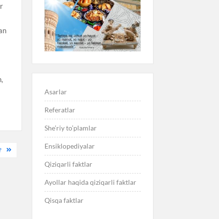
ir
lan
,
Asarlar
Referatlar
She’riy to’plamlar
Ensiklopediyalar
?
Qiziqarli faktlar
Ayollar haqida qiziqarli faktlar
Qisqa faktlar