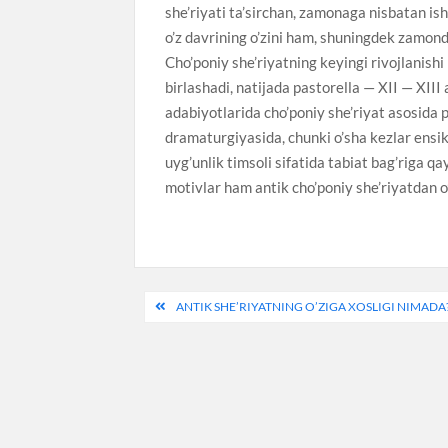
she’riyati ta’sirchan, zamonaga nisbatan isho
o’z davrining o’zini ham, shuningdek zamond
Cho’poniy she’riyatning keyingi rivojlanishi
birlashadi, natijada pastorella — XII — XIII
adabiyotlarida cho’poniy she’riyat asosida p
dramaturgiyasida, chunki o’sha kezlar ensikl
uyg’unlik timsoli sifatida tabiat bag’riga q
motivlar ham antik cho’poniy she’riyatdan o’
Post
ANTIK SHE’RIYATNING O’ZIGA XOSLIGI NIMADA
menyusi