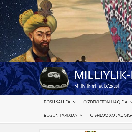
Skip
to
content
MILLIYLIK
Milliylik-millat ko'zgusi
BOSH SAHIFA
O’ZBEKISTON HAQIDA
BUGUN TARIXDA
QISHLOQ XO’JALIGI