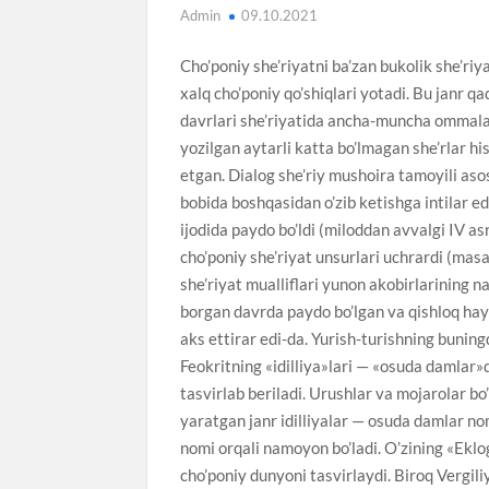
Admin
09.10.2021
Cho’poniy she’riyatni ba’zan bukolik she’ri
xalq cho’poniy qo’shiqlari yotadi. Bu janr 
davrlari she’riyatida ancha-muncha ommalas
yozilgan aytarli katta bo’lmagan she’rlar hi
etgan. Dialog she’riy mushoira tamoyili asosid
bobida boshqasidan o’zib ketishga intilar ed
ijodida paydo bo’ldi (miloddan avvalgi IV as
cho’poniy she’riyat unsurlari uchrardi (mas
she’riyat mualliflari yunon akobirlarining n
borgan davrda paydo bo’lgan va qishloq hayo
aks ettirar edi-da. Yurish-turishning bunin
Feokritning «idilliya»lari — «osuda damlar»d
tasvirlab beriladi. Urushlar va mojarolar bo
yaratgan janr idilliyalar — osuda damlar nomi
nomi orqali namoyon bo’ladi. O’zining «Eklo
cho’poniy dunyoni tasvirlaydi. Biroq Vergili