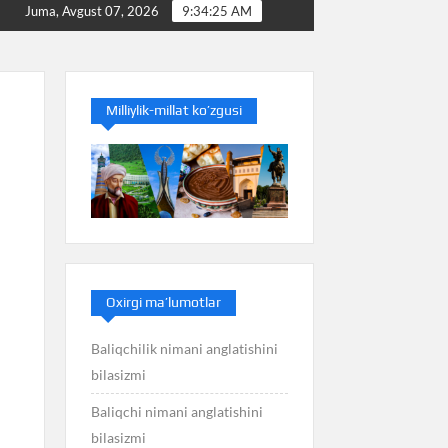
Baliq nimani anglatishini bilasizmi
Balans nimani an
Juma, Avgust 07, 2026
9:34:25 AM
Milliylik-millat ko’zgusi
Oxirgi ma’lumotlar
Baliqchilik nimani anglatishini
bilasizmi
Baliqchi nimani anglatishini
bilasizmi