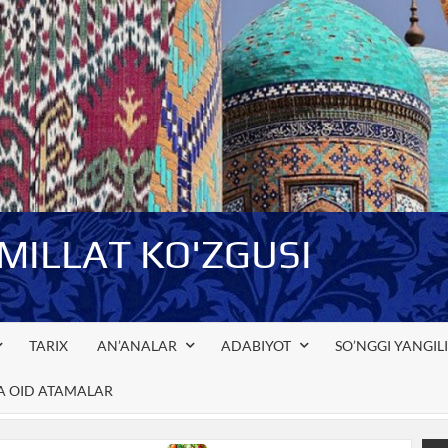
-MILLAT KO'ZGUSI
TARIX
AN’ANALAR
ADABIYOT
SO’NGGI YANGIL
GA OID ATAMALAR