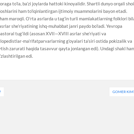
raga to’la, ba’zi joylarda hattoki kinoyalidir. Shartli dunyo orqali sho
oshlarini ham to’lqinlantirgan ijtimoiy muammolarini bayon etadi.
 ham maroqli. O’rta asrlarda u tag’in turli mamlakatlarning folklori bi
 asrlar she’riyatining ishq-muhabbat janri paydo bo’ladi. Yevropa
astoral tug’ildi (asosan XVII—XVIII asrlar she’riyati va
opedistlar-ma’rifatparvarlarning g’oyalari ta’siri ostida pokizalik va
aytish zarurati haqida tasavvur qayta jonlangan edi). Undagi shakl ham
zlashtirilgan edi.
?
GOMER KIM