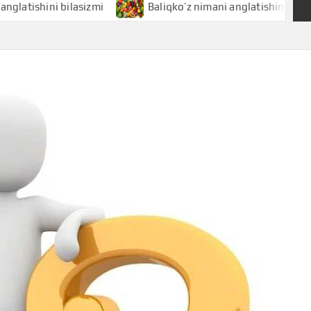
hini bilasizmi
Baliqko’z nimani anglatishini bilasizmi