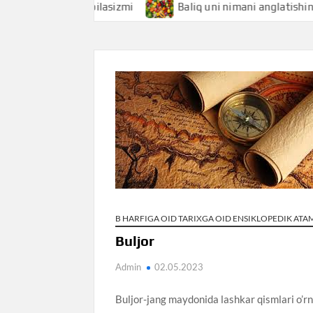
glatishini bilasizmi
Baliq uni nimani anglatishini bilasiz
B HARFIGA OID TARIXGA OID ENSIKLOPEDIK AT
Buljor
Admin
02.05.2023
Buljor-jang maydonida lashkar qismlari o’rn