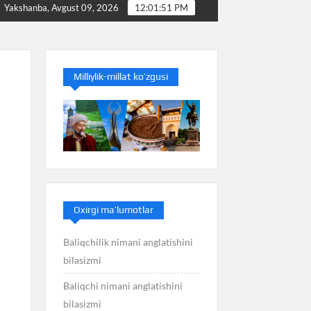
nimani anglatishini bilasizmi
Balans nimani anglatishini 
Yakshanba, Avgust 09, 2026
12:01:52 PM
Milliylik-millat ko’zgusi
Oxirgi ma’lumotlar
Baliqchilik nimani anglatishini
bilasizmi
Baliqchi nimani anglatishini
bilasizmi