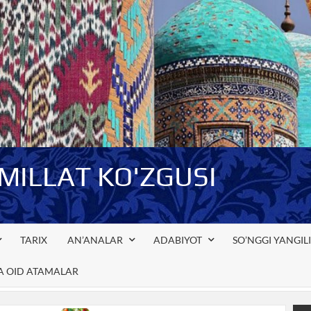
-MILLAT KO'ZGUSI
TARIX
AN’ANALAR
ADABIYOT
SO’NGGI YANGIL
GA OID ATAMALAR