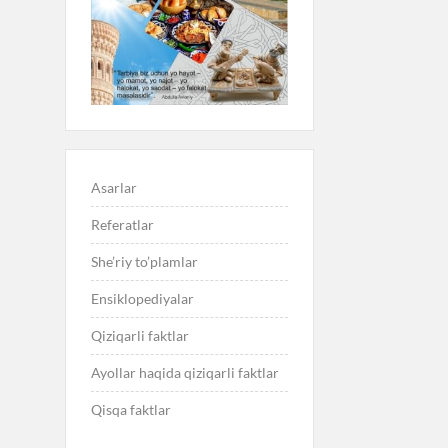
Asarlar
Referatlar
She’riy to’plamlar
Ensiklopediyalar
Qiziqarli faktlar
Ayollar haqida qiziqarli faktlar
Qisqa faktlar