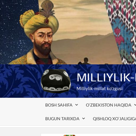
Skip
to
content
MILLIYLIK
Milliylik-millat ko'zgusi
BOSH SAHIFA
O’ZBEKISTON HAQIDA
BUGUN TARIXDA
QISHLOQ XO’JALIGI