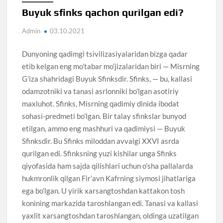
Buyuk sfinks qachon qurilgan edi?
Admin
03.10.2021
Dunyoning qadimgi tsivilizasiyalaridan bizga qadar
etib kelgan eng mo’tabar mo’jizalaridan biri — Misrning
G’iza shahridagi Buyuk Sfinksdir. Sfinks, — bu, kallasi
odamzotniki va tanasi asrlonniki bo’lgan asotiriy
maxluhot. Sfinks, Misrning qadimiy dinida ibodat
sohasi-predmeti bo’lgan. Bir talay sfinkslar bunyod
etilgan, ammo eng mashhuri va qadimiysi — Buyuk
Sfinksdir. Bu Sfinks miloddan avvalgi XXVI asrda
qurilgan edi. Sfinksning yuzi kishilar unga Sfinks
qiyofasida ham sajda qilishlari uchun o’sha pallalarda
hukmronlik qilgan Fir’avn Kafrning siymosi jihatlariga
ega bo’lgan. U yirik xarsangtoshdan kattakon tosh
konining markazida taroshlangan edi. Tanasi va kallasi
yaxlit xarsangtoshdan taroshlangan, oldinga uzatilgan