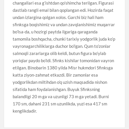
changallari esa g’ishtdan qo’shimcha terilgan. Figurasi
dastlab rangli emal bilan qoplangan edi. Hozirda faqat
undan izlargina qolgan xolos. Garchi biz hali ham
sfinksga boqishimiz va undan zavqlanishimiz muqarrar
bo’lsa-da, u hozirgi paytda ilgariga qaraganda
tamomila boshqacha, chunki tarixiy yodgorlik juda ko’p
vayronagarchiliklarga duchor bo’lgan. Qum to’zonlar
salmoqli zararlarga olib keldi, butun figura bo’ylab
yoriqlar paydo bo’ldi. Sfinks kishilar tomonidan vayron
etilgan. Binobarin 1380 yilda Misr hukmdori Sfinksga
katta ziyon-zahmat etkazdi. Bir zamonlar esa
yodgorlikdan miltihdan o’q uzish maqsadida nishon
sifatida ham foydalanishgan. Buyuk Sfinksning
balandligi 20 m ga va uzunligi 73 m ga yetadi. Burni
170 sm, dahani 231 sm uzunlikda, yuzi esa 417 sm
kenglikdadir.