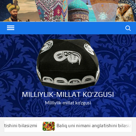
Skip
to
content
Search
MILLIYLIK-MILLAT KO'ZGUSI
Milliylik-millat ko'zgusi
ini bilasizmi
Baliq uni nimani anglatishini bilasizmi