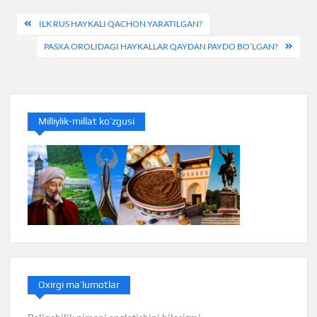
Post
ILK RUS HAYKALI QACHON YARATILGAN?
menyusi
PASXA OROLIDAGI HAYKALLAR QAYDAN PAYDO BO’LGAN?
Milliylik-millat ko’zgusi
Oxirgi ma’lumotlar