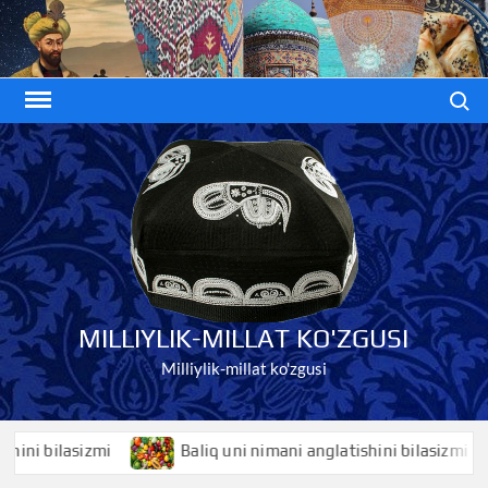
Skip
to
content
Search
MILLIYLIK-MILLAT KO'ZGUSI
Milliylik-millat ko'zgusi
 bilasizmi
Baliq uni nimani anglatishini bilasizmi