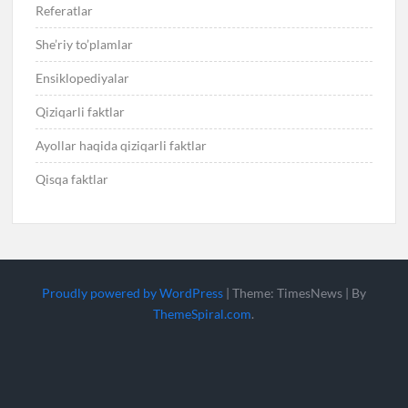
Referatlar
She’riy to’plamlar
Ensiklopediyalar
Qiziqarli faktlar
Ayollar haqida qiziqarli faktlar
Qisqa faktlar
Proudly powered by WordPress
|
Theme: TimesNews
|
By
ThemeSpiral.com
.