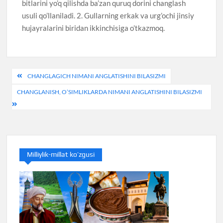
bitlarini yo’q qilishda ba’zan quruq dorini changlash
usuli qo’llaniladi. 2. Gullarning erkak va urg’ochi jinsiy
hujayralarini biridan ikkinchisiga o’tkazmoq.
Post
CHANGLAGICH NIMANI ANGLATISHINI BILASIZMI
menyusi
CHANGLANISH, O’SIMLIKLARDA NIMANI ANGLATISHINI BILASIZMI
Milliylik-millat ko’zgusi