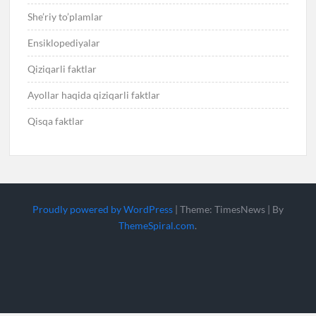
She’riy to’plamlar
Ensiklopediyalar
Qiziqarli faktlar
Ayollar haqida qiziqarli faktlar
Qisqa faktlar
Proudly powered by WordPress
|
Theme: TimesNews
|
By
ThemeSpiral.com
.