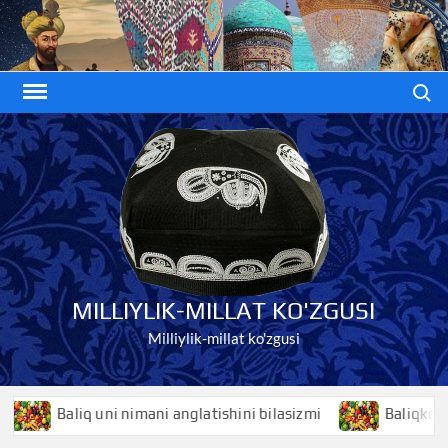
Skip
to
content
Search
MILLIYLIK-MILLAT KO'ZGUSI
Milliylik-millat ko'zgusi
Baliq uni nimani anglatishini bilasizmi
Baliqko’z nima