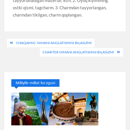
tayyorlanadigan material; ko’n. 2. Oyoq kiyimining
ostki qismi, tagcharm. 3. Charmdan tayyorlangan,
charmdan tikilgan, charm qoplangan.
Post
CHAQAMIG’ NIMANI ANGLATISHINI BILASIZMI
menyusi
CHARTER NIMANI ANGLATISHINI BILASIZMI
Milliylik-millat ko’zgusi