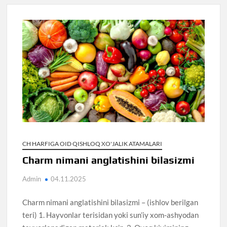
CH HARFIGA OID QISHLOQ XO'JALIK ATAMALARI
Charm nimani anglatishini bilasizmi
Admin
04.11.2025
Charm nimani anglatishini bilasizmi – (ishlov berilgan
teri) 1. Hayvonlar terisidan yoki sun’iy xom-ashyodan