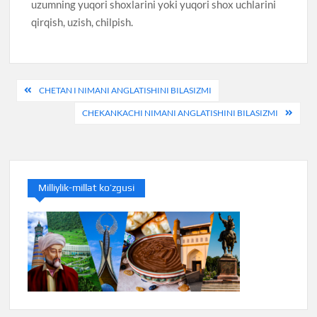
uzumning yuqori shoxlarini yoki yuqori shox uchlarini
qirqish, uzish, chilpish.
Post
CHETAN I NIMANI ANGLATISHINI BILASIZMI
menyusi
CHEKANKACHI NIMANI ANGLATISHINI BILASIZMI
Milliylik-millat ko’zgusi