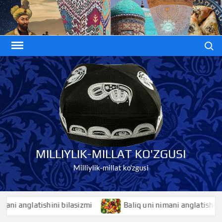
Skip
to
content
Search
MILLIYLIK-MILLAT KO'ZGUSI
Milliylik-millat ko'zgusi
anglatishini bilasizmi
Baliq uni nimani anglatishini bila