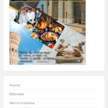
Asarlar
Referatlar
She’riy to’plamlar