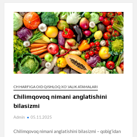
CH HARFIGA OID QISHLOQ XO'JALIK ATAMALARI
Chilimqovoq nimani anglatishini
bilasizmi
Admin
05.11.2025
Chilimqovoq nimani anglatishini bilasizmi – qobig’idan