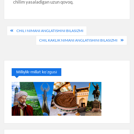
chilim yasaladigan uzun qovoq.
Post
CHIL I NIMANI ANGLATISHINI BILASIZMI
menyusi
CHIL KAKLIK NIMANI ANGLATISHINI BILASIZMI
Milliylik-millat ko’zgusi