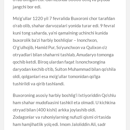
jangchi bor edi.
Mo’g’ullar 1220 yil 7 fevralida Buxoroni chor tarafdan
o’rab olib, shahar darvozalari yonida turar edi. 9 fevral
kuni tong saharda, ya’ni qamalning uchinchi kunida
buxorolik ba’zi harbiy boshliqlar – Inonchxon,
O’g’ulhojib, Hamid Pur, So’yunchxon va Qulixon o’z
otryadlari bilan shaharni tashlab, Amudaryo tomonga
qochib ketdi. Biroq ulardan faqat Isnonchxongina
daryodan kechib o’tib, Sulton Muhammad bilan qo’shila
oldi, qolganlari esa mo’g’ullar tomonidan qo’lga
tushirildi va qirib tashlandi.
Buxoroning asosiy harbiy boshlig’i Ixtiyoriddin Qo’shlu
ham shahar mudofaasini tashkil eta olmadi. U kichkina
otryad bilan (400 kishi) arkka joylashib oldi.
Zodagonlar va ruhoniylarning nufuzli qismi o’rtasida
ham hamjihatlik yo’q edi. Imom Jaloliddin Ali, sadr