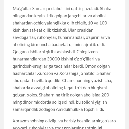
Mo’g’ullar Samarqand aholisini qattiq jazoladi. Shahar
olingandan keyin tirik qolgan jangchilar va aholini
shahardan ochiq yalanglikka olib chiqib, 10 va 100
kishidan saf-saf qilib tizishdi. Ular orasidan
savdogarlar, ruhoniylar, hunarmandlar, o’spirinlar va
aholining birmuncha badavlat qismini ajratib oldi.
Qolgan kishilarni qirib tashlashdi. Chingizxon
hunarmandlardan 30000 kishini o’z o’g’illari va
qarindosh-urug’lariga taqsimlar berdi. Omon qolgan
hasharchilar Xuroson va Xorazmga jo’natildi. Shahar
shu qadar huvillab qoldiki, Chan-chunning yozishicha,
shaharda avvalgi aholining faqat to’rtdan bir qismi
qolgan, xolos. Shaharning tirik qolgan aholisiga 200
ming dinor miqdorda soliq solindi, bu soliqni yig’ish
samarqandlik zodagon Amidulmulkka topshirildi.
Xorazmshohning ojizligi va harbiy boshliqlarning o’zaro
adovati, ruhoniylar va zodagonlarning sotqinligi