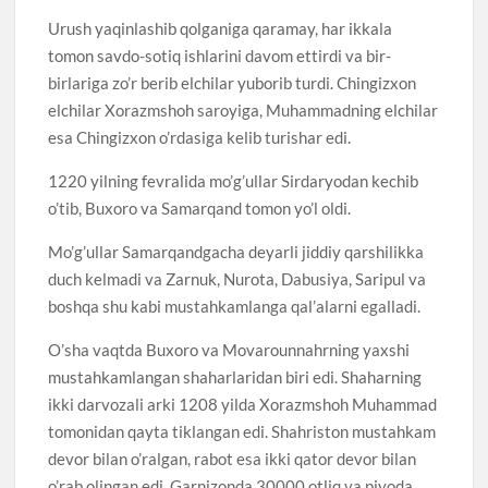
Urush yaqinlashib qolganiga qaramay, har ikkala
tomon savdo-sotiq ishlarini davom ettirdi va bir-
birlariga zo’r berib elchilar yuborib turdi. Chingizxon
elchilar Xorazmshoh saroyiga, Muhammadning elchilar
esa Chingizxon o’rdasiga kelib turishar edi.
1220 yilning fevralida mo’g’ullar Sirdaryodan kechib
o’tib, Buxoro va Samarqand tomon yo’l oldi.
Mo’g’ullar Samarqandgacha deyarli jiddiy qarshilikka
duch kelmadi va Zarnuk, Nurota, Dabusiya, Saripul va
boshqa shu kabi mustahkamlanga qal’alarni egalladi.
O’sha vaqtda Buxoro va Movarounnahrning yaxshi
mustahkamlangan shaharlaridan biri edi. Shaharning
ikki darvozali arki 1208 yilda Xorazmshoh Muhammad
tomonidan qayta tiklangan edi. Shahriston mustahkam
devor bilan o’ralgan, rabot esa ikki qator devor bilan
o’rab olingan edi. Garnizonda 30000 otliq va piyoda