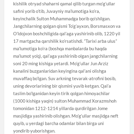
kishilik otryad shaharni qamal qilib turgan mo’g’ullar
safini yorib o’tib, Juvayniy ma’lumotiga ko’ra,
keyinchalik Sulton Muhammadga borib qo’shilgan.
Jangchilarning qolgan qismi To’g’ayxon, Borsmasxon va
O’ldojxon boshchiligida qal’aga yashirinib olib, 1220 yil
17 martgacha qarshilik ko’rsatishdi. “Tarixi arba ulus”
ma’lumotiga ko’ra (boshqa manbalarda bu haqda
ma’lumot yo’q), qal’aga yashirinib olgan jangchilarning
soni 20 ming kishiga yetardi. Mo’g’ullar Jun Arziz
kanalini buzganlaridan keyingina qal’ani olishga
muvaffaq bo’lgan. Suv arkning tevarak-atrofini bosib,
uning devorlarining bir qismini yuvib ketgan. Qal’a
taslim bo’lganidan keyin tirik qolgan himoyachilar
(1000 kishiga yaqin) sulton Muhammad Xorazmshoh
tomonidan 1212-1214 yillarda qurdirilgan Jome
masjidiga yashirinib olishgan. Mo’g’ullar masjidga neft
quyib, u yerdagi barcha odamlar bilan birga uni
yondirib yuborishgan.