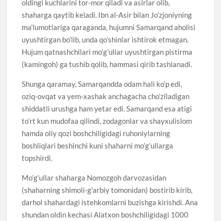
oldingi kuchlarini tor-mor qiladi va asirlar olib,
shaharga qaytib keladi. Ibn al-Asir bilan Jo’zjoniyning
ma’lumotlariga qaraganda, hujumni Samarqand aholisi
uyushtirgan bo’lib, unda qo’shinlar ishtirok etmagan.
Hujum qatnashchilari mo’g’ullar uyushtirgan pistirma
(kamingoh) ga tushib qolib, hammasi qirib tashlanadi.
Shunga qaramay, Samarqandda odam hali ko’p edi,
oziq-ovqat va yem-xashak anchagacha cho’ziladigan
shiddatli urushga ham yetar edi. Samarqand esa atigi
to’rt kun mudofaa qilindi, zodagonlar va shayxulislom
hamda oliy qozi boshchiligidagi ruhoniylarning
boshliqlari beshinchi kuni shaharni mo’g’ullarga
topshirdi.
Mo’g’ullar shaharga Nomozgoh darvozasidan
(shaharning shimoli-g’arbiy tomonidan) bostirib kirib,
darhol shahardagi istehkomlarni buzishga kirishdi. Ana
shundan oldin kechasi Alatxon boshchiligidagi 1000