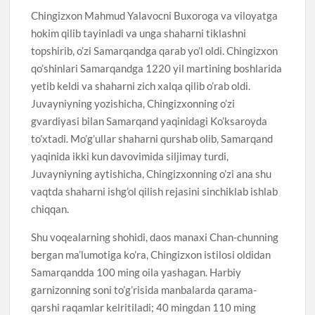
Chingizxon Mahmud Yalavocni Buxoroga va viloyatga
hokim qilib tayinladi va unga shaharni tiklashni
topshirib, o’zi Samarqandga qarab yo’l oldi. Chingizxon
qo’shinlari Samarqandga 1220 yil martining boshlarida
yetib keldi va shaharni zich xalqa qilib o’rab oldi.
Juvayniyning yozishicha, Chingizxonning o’zi
gvardiyasi bilan Samarqand yaqinidagi Ko’ksaroyda
to’xtadi. Mo’g’ullar shaharni qurshab olib, Samarqand
yaqinida ikki kun davovimida siljimay turdi,
Juvayniyning aytishicha, Chingizxonning o’zi ana shu
vaqtda shaharni ishg’ol qilish rejasini sinchiklab ishlab
chiqqan.
Shu voqealarning shohidi, daos manaxi Chan-chunning
bergan ma’lumotiga ko’ra, Chingizxon istilosi oldidan
Samarqandda 100 ming oila yashagan. Harbiy
garnizonning soni to’g’risida manbalarda qarama-
qarshi raqamlar kelritiladi; 40 mingdan 110 ming