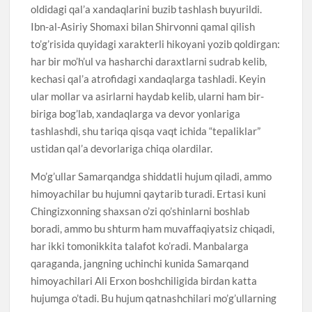
oldidagi qal’a xandaqlarini buzib tashlash buyurildi.
Ibn-al-Asiriy Shomaxi bilan Shirvonni qamal qilish
to’g’risida quyidagi xarakterli hikoyani yozib qoldirgan:
har bir mo’h’ul va hasharchi daraxtlarni sudrab kelib,
kechasi qal’a atrofidagi xandaqlarga tashladi. Keyin
ular mollar va asirlarni haydab kelib, ularni ham bir-
biriga bog’lab, xandaqlarga va devor yonlariga
tashlashdi, shu tariqa qisqa vaqt ichida “tepaliklar”
ustidan qal’a devorlariga chiqa olardilar.
Mo’g’ullar Samarqandga shiddatli hujum qiladi, ammo
himoyachilar bu hujumni qaytarib turadi. Ertasi kuni
Chingizxonning shaxsan o’zi qo’shinlarni boshlab
boradi, ammo bu shturm ham muvaffaqiyatsiz chiqadi,
har ikki tomonikkita talafot ko’radi. Manbalarga
qaraganda, jangning uchinchi kunida Samarqand
himoyachilari Ali Erxon boshchiligida birdan katta
hujumga o’tadi. Bu hujum qatnashchilari mo’g’ullarning