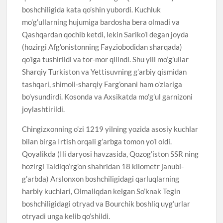
boshchiligida kata qo’shin yubordi. Kuchluk
mo’g’ullarning hujumiga bardosha bera olmadi va
Qashqardan qochib ketdi, lekin Sariko’l degan joyda
(hozirgi Afg’onistonning Fayziobodidan sharqada)
qo’lga tushirildi va tor-mor qilindi. Shu yili mo’g’ullar
Sharqiy Turkiston va Yettisuvning g’arbiy qismidan
tashqari, shimoli-sharqiy Farg’onani ham o’zlariga
bo’ysundirdi. Kosonda va Axsikatda mo’g’ul garnizoni
joylashtirildi.
Chingizxonning o’zi 1219 yilning yozida asosiy kuchlar
bilan birga Irtish orqali g’arbga tomon yo’l oldi.
Qoyalikda (Ili daryosi havzasida, Qozog’iston SSR ning
hozirgi Taldiqo’rg’on shahridan 18 kilometr janubi-
g’arbda) Arslonxon boshchiligidagi qarluqlarning
harbiy kuchlari, Olmaliqdan kelgan So’knak Tegin
boshchiligidagi otryad va Bourchik boshliq uyg’urlar
otryadi unga kelib qo’shildi.