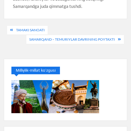
Samarqandga juda qimmatga tushdi.
Post
TAMAKI SANOATI
menyusi
SAMARQAND – TEMURIYLAR DAVRINING POYTAXTI
Milliylik-millat ko’zgusi