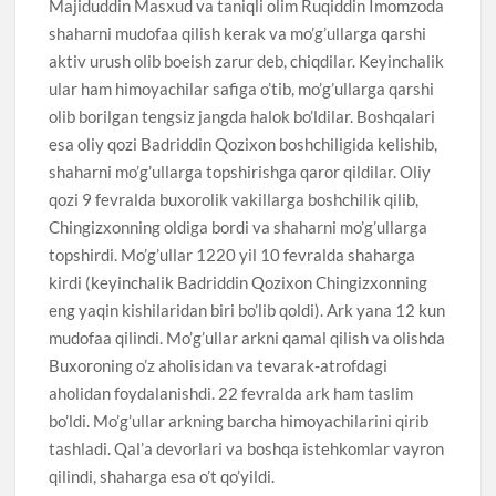
Majiduddin Masxud va taniqli olim Ruqiddin Imomzoda
shaharni mudofaa qilish kerak va mo’g’ullarga qarshi
aktiv urush olib boeish zarur deb, chiqdilar. Keyinchalik
ular ham himoyachilar safiga o’tib, mo’g’ullarga qarshi
olib borilgan tengsiz jangda halok bo’ldilar. Boshqalari
esa oliy qozi Badriddin Qozixon boshchiligida kelishib,
shaharni mo’g’ullarga topshirishga qaror qildilar. Oliy
qozi 9 fevralda buxorolik vakillarga boshchilik qilib,
Chingizxonning oldiga bordi va shaharni mo’g’ullarga
topshirdi. Mo’g’ullar 1220 yil 10 fevralda shaharga
kirdi (keyinchalik Badriddin Qozixon Chingizxonning
eng yaqin kishilaridan biri bo’lib qoldi). Ark yana 12 kun
mudofaa qilindi. Mo’g’ullar arkni qamal qilish va olishda
Buxoroning o’z aholisidan va tevarak-atrofdagi
aholidan foydalanishdi. 22 fevralda ark ham taslim
bo’ldi. Mo’g’ullar arkning barcha himoyachilarini qirib
tashladi. Qal’a devorlari va boshqa istehkomlar vayron
qilindi, shaharga esa o’t qo’yildi.