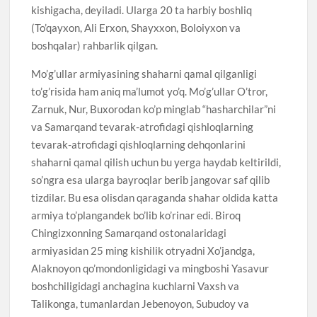
kishigacha, deyiladi. Ularga 20 ta harbiy boshliq
(To’qayxon, Ali Erxon, Shayxxon, Boloiyxon va
boshqalar) rahbarlik qilgan.
Mo’g’ullar armiyasining shaharni qamal qilganligi
to’g’risida ham aniq ma’lumot yo’q. Mo’g’ullar O’tror,
Zarnuk, Nur, Buxorodan ko’p minglab “hasharchilar”ni
va Samarqand tevarak-atrofidagi qishloqlarning
tevarak-atrofidagi qishloqlarning dehqonlarini
shaharni qamal qilish uchun bu yerga haydab keltirildi,
so’ngra esa ularga bayroqlar berib jangovar saf qilib
tizdilar. Bu esa olisdan qaraganda shahar oldida katta
armiya to’plangandek bo’lib ko’rinar edi. Biroq
Chingizxonning Samarqand ostonalaridagi
armiyasidan 25 ming kishilik otryadni Xo’jandga,
Alaknoyon qo’mondonligidagi va mingboshi Yasavur
boshchiligidagi anchagina kuchlarni Vaxsh va
Talikonga, tumanlardan Jebenoyon, Subudoy va