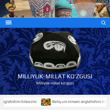
Skip
to
content
Search
MILLIYLIK-MILLAT KO'ZGUSI
Milliylik-millat ko'zgusi
shini bilasizmi
Baliq uni nimani anglatishini bilasizmi