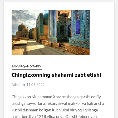
SAMARQAND TARIXI
Chingizxonning shaharni zabt etishi
Admin
11.06.2022
Chingizxon Muhammad Xorazmshohga qarshi qat’iy
urushga tayyorlanar ekan, avval makkor va hali ancha
kuchli dushman bo’lgan Kuchlukni bir yoqli qilishga
qaror berdi va 1218 yilda unga Qarshi Jebenoyon