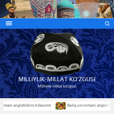
Skip
to
content
Search
MILLIYLIK-MILLAT KO'ZGUSI
Milliylik-millat ko'zgusi
i anglatishini bilasizmi
Baliq uni nimani anglatishini bi