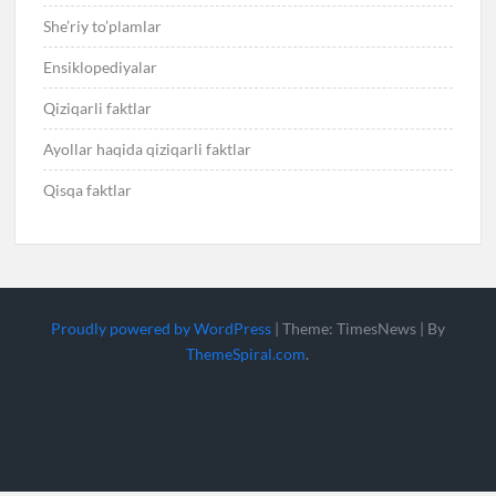
She’riy to’plamlar
Ensiklopediyalar
Qiziqarli faktlar
Ayollar haqida qiziqarli faktlar
Qisqa faktlar
Proudly powered by WordPress
|
Theme: TimesNews
|
By
ThemeSpiral.com
.