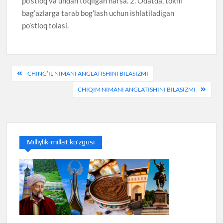
po’stloq va undan to’qilgan narsa. 2. Odatda, tokni
bag’azlarga tarab bog’lash uchun ishlatiladigan
po’stloq tolasi.
Post
CHING’IL NIMANI ANGLATISHINI BILASIZMI
menyusi
CHIQIM NIMANI ANGLATISHINI BILASIZMI
Milliylik-millat ko’zgusi