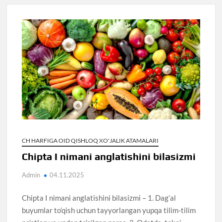
CH HARFIGA OID QISHLOQ XO'JALIK ATAMALARI
Chipta I nimani anglatishini bilasizmi
Admin
04.11.2025
Chipta I nimani anglatishini bilasizmi – 1. Dag’al
buyumlar to’qish uchun tayyorlangan yupqa tilim-tilim