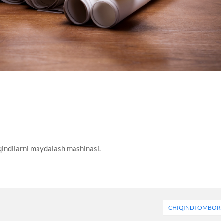
iqindilarni maydalash mashinasi.
CHIQINDI OMBOR