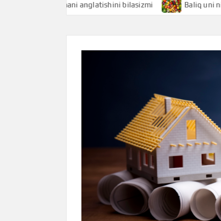
iqchi nimani anglatishini bilasizmi
Baliq uni nimani angl