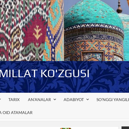
-MILLAT KO'ZGUSI
TARIX
AN’ANALAR
ADABIYOT
SO’NGGI YANGIL
GA OID ATAMALAR