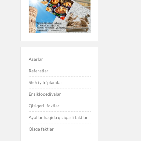
Asarlar
Referatlar
She’riy to’plamlar
Ensiklopediyalar
Qiziqarli faktlar
Ayollar haqida qiziqarli faktlar
Qisqa faktlar