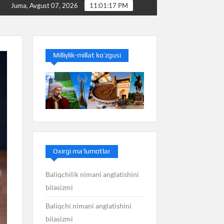
Baliq nimani anglatishini bilasizmi
Balans niman
Juma, Avgust 07, 2026
11:01:18 PM
Milliylik-millat ko’zgusi
Oxirgi ma’lumotlar
Baliqchilik nimani anglatishini
bilasizmi
Baliqchi nimani anglatishini
bilasizmi