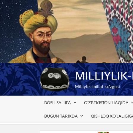
Skip
to
content
MILLIYLIK
Milliylik-millat ko'zgusi
BOSH SAHIFA
O’ZBEKISTON HAQIDA
BUGUN TARIXDA
QISHLOQ XO’JALIGI