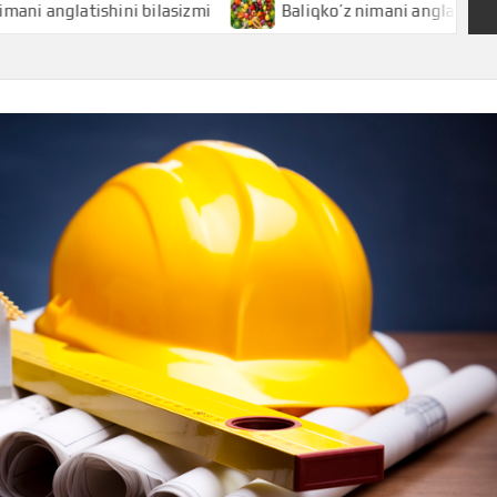
atishini bilasizmi
Baliqko’z nimani anglatishini bilasizmi