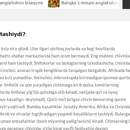
hini bilasizmi
Baliqko’z nimani anglatishini bilasizmi
 tashiydi?
o’p xira qiladi. Ular ilgari qishloq joylarda va bog’-hovlilarda
a hatto shahar markazlarida ham orom bermaydi. Eng muhimi, chivinla
rni ham tashiydi. Shifokorlar va biologlarning ta’kidlashicha, chivinl
Birinchisi, asosan tropik kengliklarda tarqalgan bezgakdir. Afrikada h
dan ko’z yumadilar. Ikkinchisi, mikroskopda ko’rinadigan ipsimon qurtl
ar limfatik va qon yuradigan sistemaga kirib qolsa, tomirlarning
larda limfalar yig’ilib qolishiga olib keladi, natijada qo’l va oyoq
shuv kasalligi» deyishadi). Qurti mo’l bo’lgan chivin bemorning qonini
ayti yuqtiradi. Bunday kasalliklar Janubiy Amerika, Afrika va Osiyod
ikrob va viruslar tug’diradigan yuqumli kasalliklarni tashiydi. Bularga
tuman entsefalitlar (bosh miyaning yallig’lanishi) kiradi. Olimlarning 
ryga qaramay, chivinlar o’zlarining xavfli faoliyatini davom