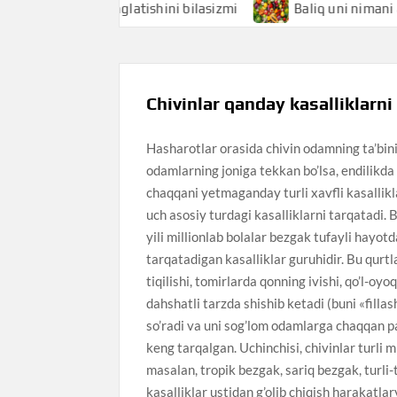
i nimani anglatishini bilasizmi
Baliq uni nimani anglatis
Chivinlar qanday kasalliklarni
Hasharotlar orasida chivin odamning ta’bini k
odamlarning joniga tekkan bo’lsa, endilikd
chaqqani yetmaganday turli xavfli kasallikla
uch asosiy turdagi kasalliklarni tarqatadi. 
yili millionlab bolalar bezgak tufayli hayot
tarqatadigan kasalliklar guruhidir. Bu qurtl
tiqilishi, tomirlarda qonning ivishi, qo’l-oyoq
dahshatli tarzda shishib ketadi (buni «filla
so’radi va uni sog’lom odamlarga chaqqan p
keng tarqalgan. Uchinchisi, chivinlar turli m
masalan, tropik bezgak, sariq bezgak, turli-
kasalliklar ustidan g’olib chiqish harakatla