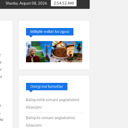
Baliq nimani anglatishini bilasizmi
Balans nimani an
Shanba, Avgust 08, 2026
2:54:53 AM
Milliylik-millat ko’zgusi
r
ar
ar
ar
Oxirgi ma’lumotlar
Baliqchilik nimani anglatishini
a
bilasizmi
,
Baliqchi nimani anglatishini
bu
bilasizmi