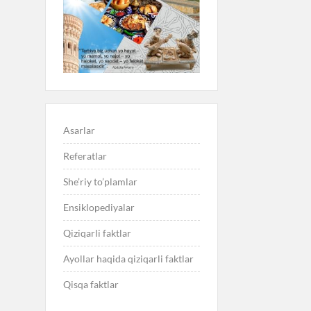
Asarlar
Referatlar
She’riy to’plamlar
Ensiklopediyalar
Qiziqarli faktlar
Ayollar haqida qiziqarli faktlar
Qisqa faktlar