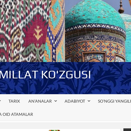
-MILLAT KO'ZGUSI
TARIX
AN’ANALAR
ADABIYOT
SO’NGGI YANGIL
GA OID ATAMALAR