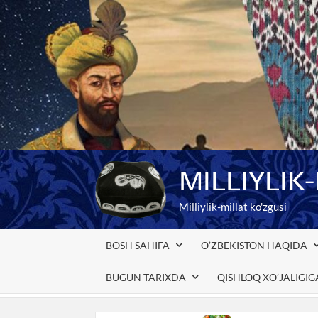
Skip
to
content
MILLIYLIK
Milliylik-millat ko'zgusi
BOSH SAHIFA
O’ZBEKISTON HAQIDA
BUGUN TARIXDA
QISHLOQ XO’JALIGI