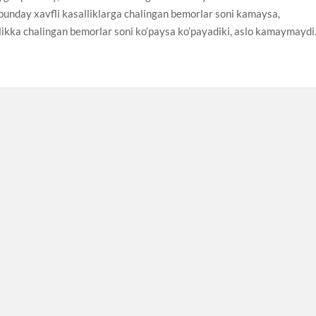
 bunday xavfli kasalliklarga chalingan bemorlar soni kamaysa,
likka chalingan bemorlar soni ko’paysa ko’payadiki, aslo kamaymaydi