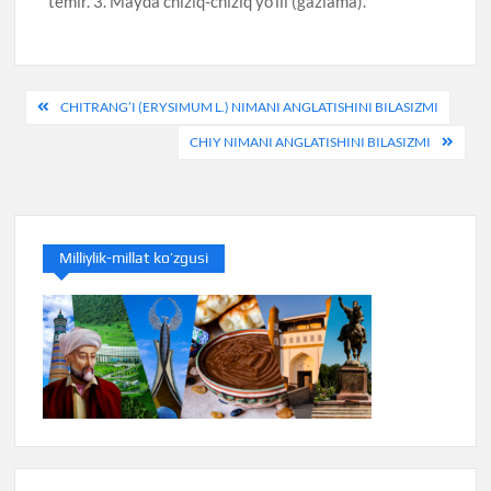
temir. 3. Mayda chiziq-chiziq yo’lli (gazlama).
Post
CHITRANG’I (ERYSIMUM L.) NIMANI ANGLATISHINI BILASIZMI
menyusi
CHIY NIMANI ANGLATISHINI BILASIZMI
Milliylik-millat ko’zgusi