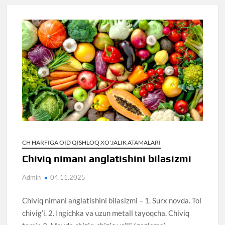
CH HARFIGA OID QISHLOQ XO'JALIK ATAMALARI
Chiviq nimani anglatishini bilasizmi
Admin
04.11.2025
Chiviq nimani anglatishini bilasizmi – 1. Surx novda. Tol
chivig’i. 2. Ingichka va uzun metall tayoqcha. Chiviq