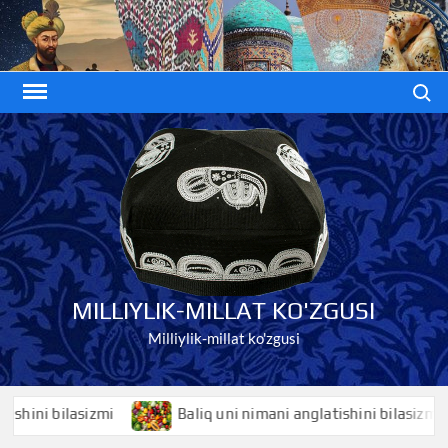
Skip
to
content
Search
MILLIYLIK-MILLAT KO'ZGUSI
Milliylik-millat ko'zgusi
ni bilasizmi
Baliq uni nimani anglatishini bilasizmi