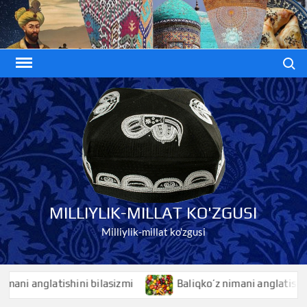
Skip
to
content
Search
MILLIYLIK-MILLAT KO'ZGUSI
Milliylik-millat ko'zgusi
i anglatishini bilasizmi
Baliqko’z nimani anglatishini bil