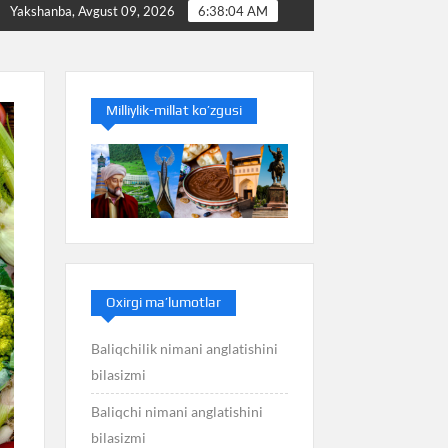
Baliq nimani anglatishini bilasizmi
Balans nimani an
Yakshanba, Avgust 09, 2026
6:38:04 AM
Milliylik-millat ko’zgusi
Oxirgi ma’lumotlar
Baliqchilik nimani anglatishini
bilasizmi
Baliqchi nimani anglatishini
bilasizmi