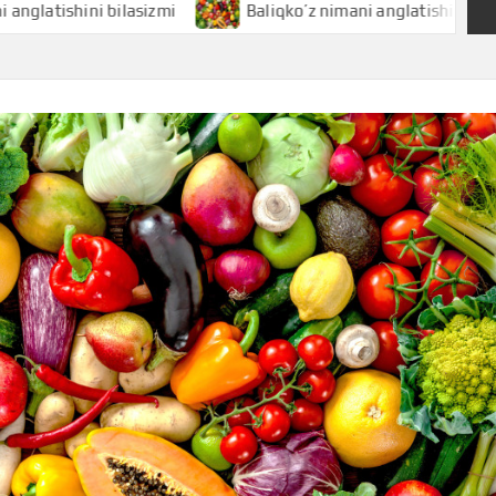
hini bilasizmi
Baliqko’z nimani anglatishini bilasizmi