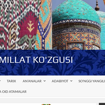
-MILLAT KO'ZGUSI
TARIX
AN’ANALAR
ADABIYOT
SO’NGGI YANGIL
GA OID ATAMALAR