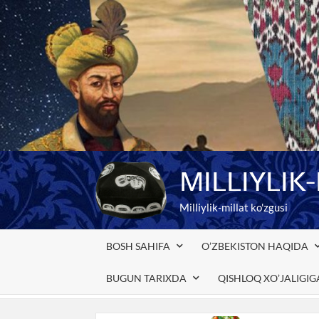
Skip
to
content
MILLIYLIK
Milliylik-millat ko'zgusi
BOSH SAHIFA
O’ZBEKISTON HAQIDA
BUGUN TARIXDA
QISHLOQ XO’JALIGI