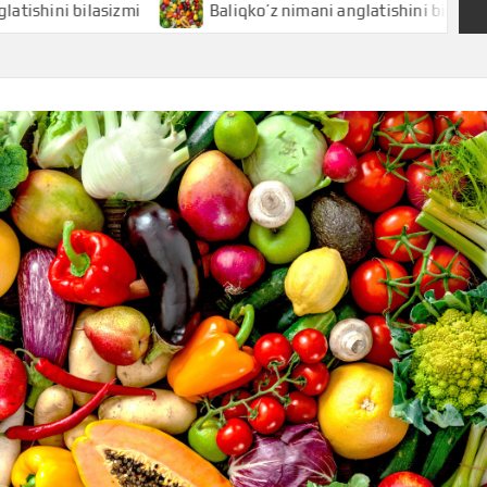
i bilasizmi
Baliqko’z nimani anglatishini bilasizmi