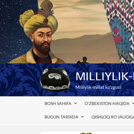
Skip
to
content
MILLIYLIK
Milliylik-millat ko'zgusi
BOSH SAHIFA
O’ZBEKISTON HAQIDA
BUGUN TARIXDA
QISHLOQ XO’JALIGI