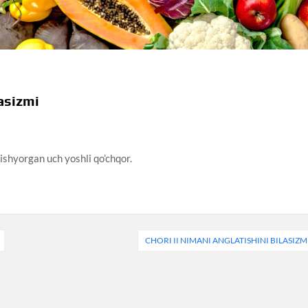
lasizmi
 tishyorgan uch yoshli qo’chqor.
CHORI II NIMANI ANGLATISHINI BILASIZM