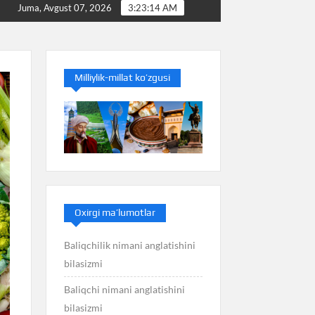
Baliq nimani anglatishini bilasizmi
Balans nimani angl
Juma, Avgust 07, 2026
3:23:15 AM
Milliylik-millat ko’zgusi
Oxirgi ma’lumotlar
Baliqchilik nimani anglatishini
bilasizmi
Baliqchi nimani anglatishini
bilasizmi