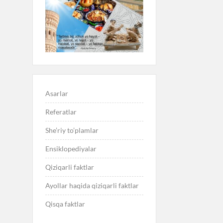
Asarlar
Referatlar
She’riy to’plamlar
Ensiklopediyalar
Qiziqarli faktlar
Ayollar haqida qiziqarli faktlar
Qisqa faktlar