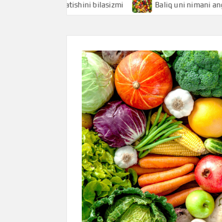
nimani anglatishini bilasizmi
Baliq uni nimani anglatishin