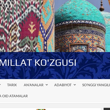
-MILLAT KO'ZGUSI
TARIX
AN’ANALAR
ADABIYOT
SO’NGGI YANGIL
GA OID ATAMALAR