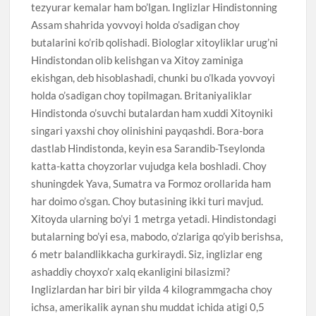
tezyurar kemalar ham bo’lgan. Inglizlar Hindistonning
Assam shahrida yovvoyi holda o’sadigan choy
butalarini ko’rib qolishadi. Biologlar xitoyliklar urug’ni
Hindistondan olib kelishgan va Xitoy zaminiga
ekishgan, deb hisoblashadi, chunki bu o’lkada yovvoyi
holda o’sadigan choy topilmagan. Britaniyaliklar
Hindistonda o’suvchi butalardan ham xuddi Xitoyniki
singari yaxshi choy olinishini payqashdi. Bora-bora
dastlab Hindistonda, keyin esa Sarandib-Tseylonda
katta-katta choyzorlar vujudga kela boshladi. Choy
shuningdek Yava, Sumatra va Formoz orollarida ham
har doimo o’sgan. Choy butasining ikki turi mavjud.
Xitoyda ularning bo’yi 1 metrga yetadi. Hindistondagi
butalarning bo’yi esa, mabodo, o’zlariga qo’yib berishsa,
6 metr balandlikkacha gurkiraydi. Siz, inglizlar eng
ashaddiy choyxo’r xalq ekanligini bilasizmi?
Inglizlardan har biri bir yilda 4 kilogrammgacha choy
ichsa, amerikalik aynan shu muddat ichida atigi 0,5