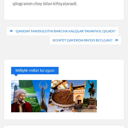
qilogramm choy bilan kifoyalanadi.
Post
QANDAY MAHSULOTNI BARCHA XALQLAR TANAVVUL QILADI?
menyusi
KONFET QAYERDA PAYDO BO’LGAN?
Milliylik-millat ko’zgusi