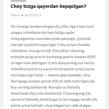
Choy bizga qayerdan kepqolgan?
Admin
14.10.2021
Siz, insonga bundan minglarcha yillar ilgari ham xush
yoqqan ichimlikdan biz ham haliga qadar
ichayotganimiz xususida o’ylab qolsangiz, g’oyatda
maroqli tuyulishi turgan gap! Choy aynan shunday
ichimliklar sirasiga kiradi. Xitoyliklar choyning
muloyim qo’zg’atuvchi kuchining qadrini bundan 4000
yil ilgari ham bilishgan! G’arb dunyosining esa hali bu
ichimlikni tanishi va yaxshi ko’rib qolishi uchun ancha
kutishiga to’gri keldi, — hamma gap shundaki, choy
Yevropaga bundan qariyb 300 yil oldin keltirilgan edi.
Xun asrning boshlarida Yevropa va Shimoliy
Amerikada choy icha boshlashdi. Choyning eng a’lo
navlarini Shimoliy Amerikaga va Yevropaga tashib olib
kelish uchun hattoki «choy klipperlari» deb atalgan