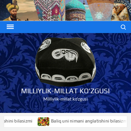
Skip
to
content
Search
MILLIYLIK-MILLAT KO'ZGUSI
Milliylik-millat ko'zgusi
i bilasizmi
Baliq uni nimani anglatishini bilasizmi