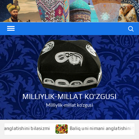
Skip
to
content
Search
MILLIYLIK-MILLAT KO'ZGUSI
Milliylik-millat ko'zgusi
latishini bilasizmi
Baliq uni nimani anglatishini bilasizm