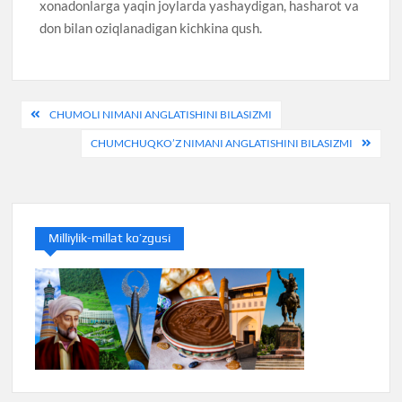
xonadonlarga yaqin joylarda yashaydigan, hasharot va
don bilan oziqlanadigan kichkina qush.
Post
CHUMOLI NIMANI ANGLATISHINI BILASIZMI
menyusi
CHUMCHUQKO’Z NIMANI ANGLATISHINI BILASIZMI
Milliylik-millat ko’zgusi