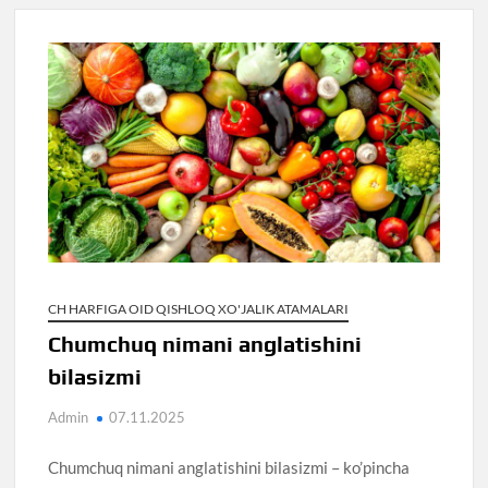
CH HARFIGA OID QISHLOQ XO'JALIK ATAMALARI
Chumchuq nimani anglatishini
bilasizmi
Admin
07.11.2025
Chumchuq nimani anglatishini bilasizmi – ko’pincha