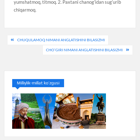
yumshatmoq, titmoq. 2. Paxtani chanog’idan sug’urib
chiqarmoq.
Post
CHUQULAMOQ NIMANI ANGLATISHINI BILASIZMI
menyusi
CHO’GIRI NIMANI ANGLATISHINI BILASIZMI
Milliylik-millat ko’zgusi