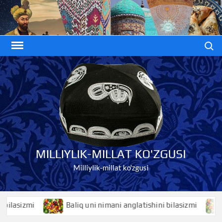
Skip
to
content
Search
MILLIYLIK-MILLAT KO'ZGUSI
Milliylik-millat ko'zgusi
asizmi
Baliq uni nimani anglatishini bilasizmi
Bal