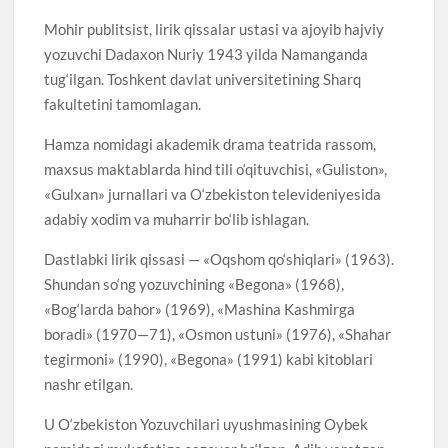
Mohir publitsist, lirik qissalar ustasi va ajoyib hajviy
yozuvchi Dadaxon Nuriy 1943 yilda Namanganda
tug‘ilgan. Toshkent davlat universitetining Sharq
fakultetini tamomlagan.
Hamza nomidagi akademik drama teatrida rassom,
maxsus maktablarda hind tili o‘qituvchisi, «Guliston»,
«Gulxan» jurnallari va O‘zbekiston televideniyesida
adabiy xodim va muharrir bo‘lib ishlagan.
Dastlabki lirik qissasi — «Oqshom qo‘shiqlari» (1963).
Shundan so‘ng yozuvchining «Begona» (1968),
«Bog‘larda bahor» (1969), «Mashina Kashmirga
boradi» (1970—71), «Osmon ustuni» (1976), «Shahar
tegirmoni» (1990), «Begona» (1991) kabi kitoblari
nashr etilgan.
U O‘zbekiston Yozuvchilari uyushmasining Oybek