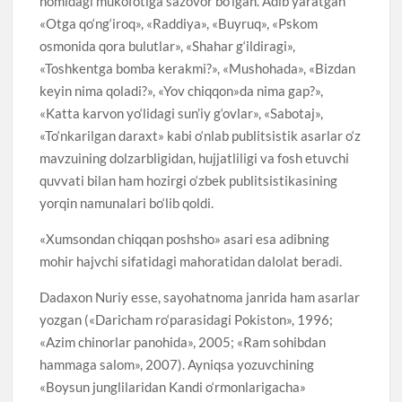
nomidagi mukofotiga sazovor bo‘lgan. Adib yaratgan
«Otga qo‘ng‘iroq», «Raddiya», «Buyruq», «Pskom
osmonida qora bulutlar», «Shahar g‘ildiragi»,
«Toshkentga bomba kerakmi?», «Mushohada», «Bizdan
keyin nima qoladi?», «Yov chiqqon»da nima gap?»,
«Katta karvon yo‘lidagi sun’iy g‘ovlar», «Sabotaj»,
«To‘nkarilgan daraxt» kabi o‘nlab publitsistik asarlar o‘z
mavzuining dolzarbligidan, hujjatliligi va fosh etuvchi
quvvati bilan ham hozirgi o‘zbek publitsistikasining
yorqin namunalari bo‘lib qoldi.
«Xumsondan chiqqan poshsho» asari esa adibning
mohir hajvchi sifatidagi mahoratidan dalolat beradi.
Dadaxon Nuriy esse, sayohatnoma janrida ham asarlar
yozgan («Daricham ro‘parasidagi Pokiston», 1996;
«Azim chinorlar panohida», 2005; «Ram sohibdan
hammaga salom», 2007). Ayniqsa yozuvchining
«Boysun junglilaridan Kandi o‘rmonlarigacha»