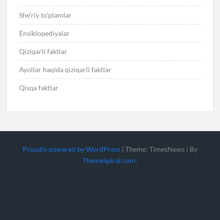
She’riy to’plamlar
Ensiklopediyalar
Qiziqarli faktlar
Ayollar haqida qiziqarli faktlar
Qisqa faktlar
Proudly powered by WordPress
|
Theme: TimesNews
|
By
ThemeSpiral.com
.