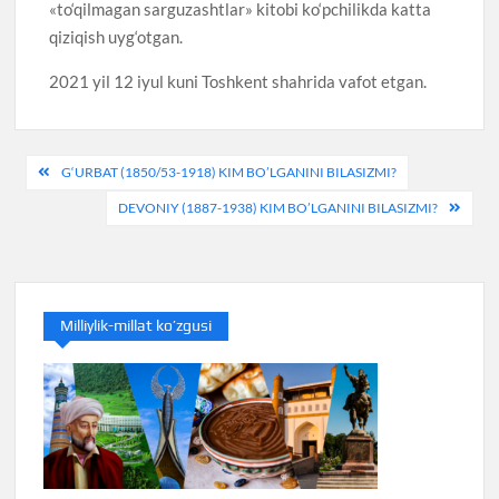
«to‘qilmagan sarguzashtlar» kitobi ko‘pchilikda katta
qiziqish uyg‘otgan.
2021 yil 12 iyul kuni Toshkent shahrida vafot etgan.
Post
G‘URBAT (1850/53-1918) KIM BO’LGANINI BILASIZMI?
menyusi
DEVONIY (1887-1938) KIM BO’LGANINI BILASIZMI?
Milliylik-millat ko’zgusi