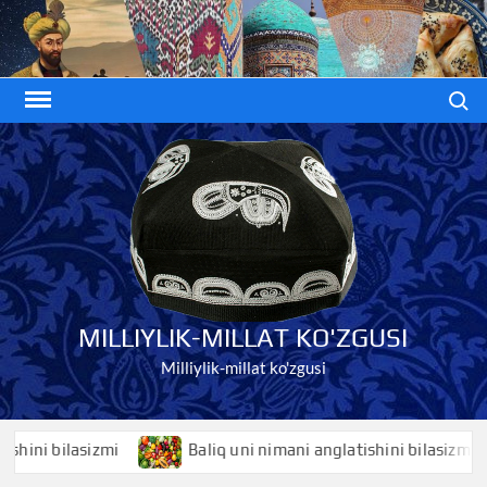
Skip
to
content
Search
MILLIYLIK-MILLAT KO'ZGUSI
Milliylik-millat ko'zgusi
i bilasizmi
Baliq uni nimani anglatishini bilasizmi