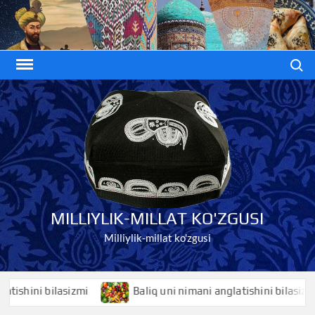
Skip
to
content
Search
MILLIYLIK-MILLAT KO'ZGUSI
Milliylik-millat ko'zgusi
ini bilasizmi
Baliq uni nimani anglatishini bilasizmi