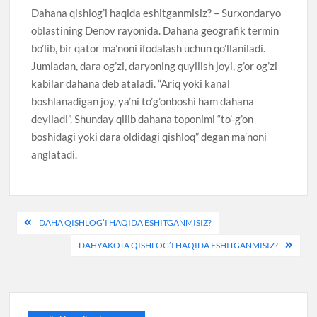
Dahana qishlog’i haqida eshitganmisiz? – Surxondaryo
oblastining Denov rayonida. Dahana geografik termin
bo’lib, bir qator ma’noni ifodalash uchun qo’llaniladi.
Jumladan, dara og’zi, daryoning quyilish joyi, g’or og’zi
kabilar dahana deb ataladi. “Ariq yoki kanal
boshlanadigan joy, ya’ni to’g’onboshi ham dahana
deyiladi”. Shunday qilib dahana toponimi “to’-g’on
boshidagi yoki dara oldidagi qishloq” degan ma’noni
anglatadi.
Post
DAHA QISHLOG’I HAQIDA ESHITGANMISIZ?
menyusi
DAHYAKOTA QISHLOG’I HAQIDA ESHITGANMISIZ?