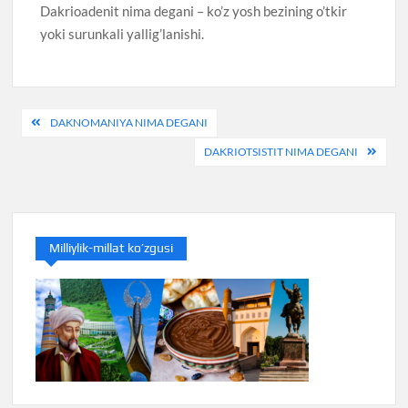
Dakrioadenit nima degani – ko’z yosh bezining o’tkir
yoki surunkali yallig’lanishi.
Post
DAKNOMANIYA NIMA DEGANI
menyusi
DAKRIOTSISTIT NIMA DEGANI
Milliylik-millat ko’zgusi