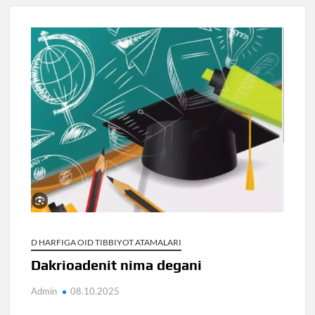
D HARFIGA OID TIBBIYOT ATAMALARI
Dakrioadenit nima degani
Admin
08.10.2025