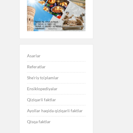
Asarlar
Referatlar
She’riy to’plamlar
Ensiklopediyalar
Qiziqarli faktlar
Ayollar haqida qiziqarli faktlar
Qisqa faktlar