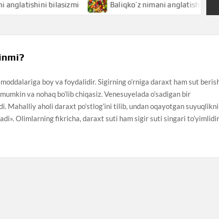
ishini bilasizmi
Baliqko’z nimani anglatishini bilasizmi
inmi?
 moddalariga boy va foydalidir. Sigirning o’rniga daraxt ham sut beris
mumkin va nohaq bo’lib chiqasiz. Venesuyelada o’sadigan bir
di. Mahalliy aholi daraxt po’stlog’ini tilib, undan oqayotgan suyuqlikni
’adi». Olimlarning fikricha, daraxt suti ham sigir suti singari to’yimlidir