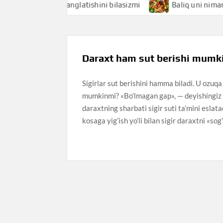
chi nimani anglatishini bilasizmi
Baliq uni nimani anglat
Daraxt ham sut berishi mumk
Sigirlar sut berishini hamma biladi. U ozuqa
mumkinmi? «Bo’lmagan gap», — deyishingiz 
daraxtning sharbati sigir suti ta’mini eslata
kosaga yig’ish yo’li bilan sigir daraxtni «sog