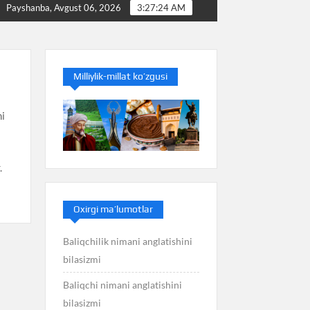
Baliq nimani anglatishini bilasizmi
Balans nimani
Payshanba, Avgust 06, 2026
3:27:25 AM
Milliylik-millat ko’zgusi
hi
.
Oxirgi ma’lumotlar
Baliqchilik nimani anglatishini
bilasizmi
Baliqchi nimani anglatishini
bilasizmi