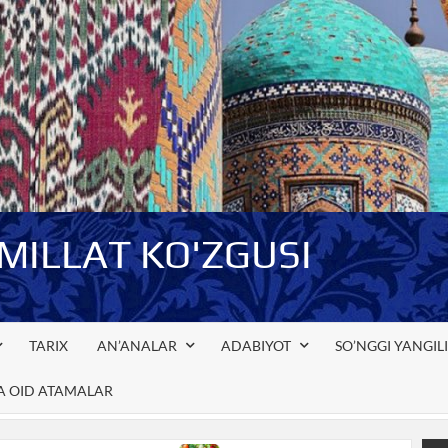
-MILLAT KO'ZGUSI
TARIX
AN’ANALAR
ADABIYOT
SO’NGGI YANGIL
GA OID ATAMALAR