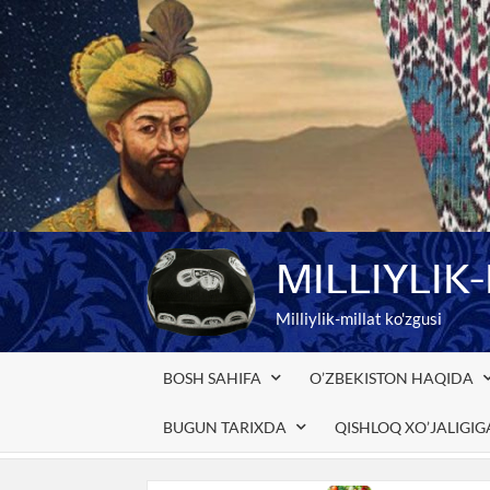
Skip
to
content
MILLIYLIK
Milliylik-millat ko'zgusi
BOSH SAHIFA
O’ZBEKISTON HAQIDA
BUGUN TARIXDA
QISHLOQ XO’JALIGI