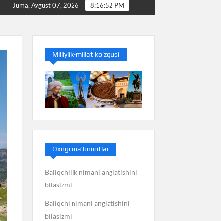
Baliq nimani anglatishini bilasizmi
Balans nimani anglati
Juma, Avgust 07, 2026
8:16:52 PM
Milliylik-millat ko’zgusi
Oxirgi ma’lumotlar
Baliqchilik nimani anglatishini
bilasizmi
Baliqchi nimani anglatishini
bilasizmi