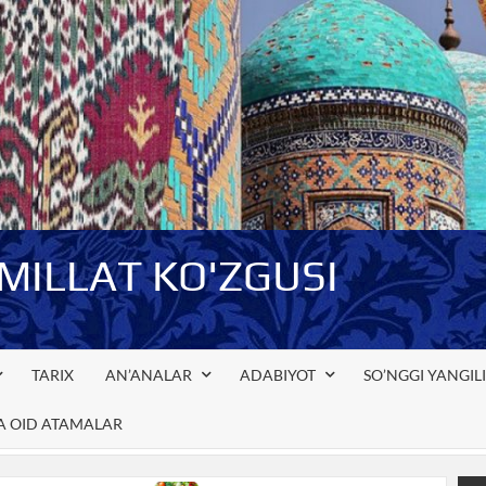
-MILLAT KO'ZGUSI
TARIX
AN’ANALAR
ADABIYOT
SO’NGGI YANGIL
GA OID ATAMALAR