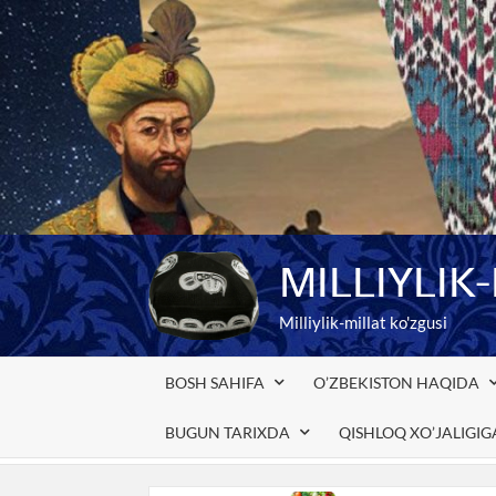
Skip
to
content
MILLIYLIK
Milliylik-millat ko'zgusi
BOSH SAHIFA
O’ZBEKISTON HAQIDA
BUGUN TARIXDA
QISHLOQ XO’JALIGI