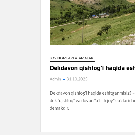
JOY NOMLARI ATAMALARI
Dekdavon qishlog’i haqida es
Admin
31.10.2025
Dekdavon qishlog’i haqida eshitganmisiz? –
dek “qishloq” va dovon “o’tish joy” so’zlaridan
demakdir.