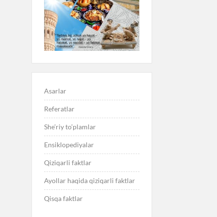
Asarlar
Referatlar
She’riy to’plamlar
Ensiklopediyalar
Qiziqarli faktlar
Ayollar haqida qiziqarli faktlar
Qisqa faktlar