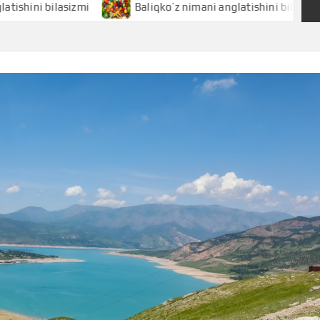
ilasizmi
Baliqko’z nimani anglatishini bilasizmi