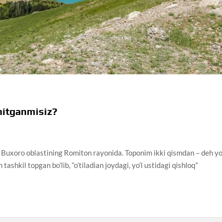
hitganmisiz?
 Buxoro oblastining Romiton rayonida. Toponim ikki qismdan – deh yo
 tashkil topgan bo’lib, “o’tiladian joydagi, yo’l ustidagi qishloq”