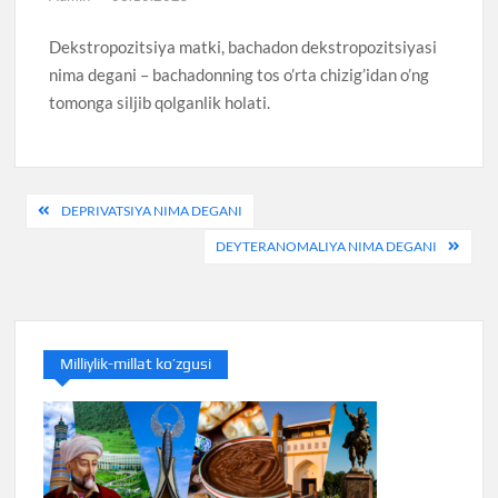
Dekstropozitsiya matki, bachadon dekstropozitsiyasi
nima degani – bachadonning tos o’rta chizig’idan o’ng
tomonga siljib qolganlik holati.
Post
DEPRIVATSIYA NIMA DEGANI
menyusi
DEYTERANOMALIYA NIMA DEGANI
Milliylik-millat ko’zgusi