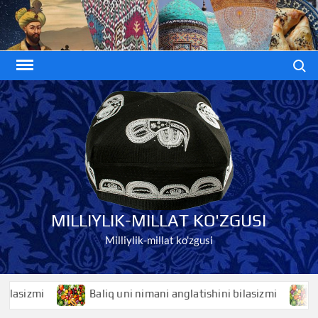
Skip
to
content
Search
MILLIYLIK-MILLAT KO'ZGUSI
Milliylik-millat ko'zgusi
izmi
Baliq uni nimani anglatishini bilasizmi
Bali