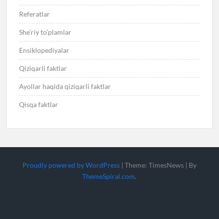
Referatlar
She’riy to’plamlar
Ensiklopediyalar
Qiziqarli faktlar
Ayollar haqida qiziqarli faktlar
Qisqa faktlar
Proudly powered by WordPress
|
Theme: TimesNews
|
By
ThemeSpiral.com
.