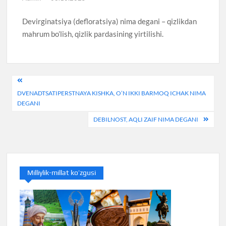
Devirginatsiya (defloratsiya) nima degani – qizlikdan
mahrum bo’lish, qizlik pardasining yirtilishi.
Post
DVENADTSATIPERSTNAYA KISHKA, O’N IKKI BARMOQ ICHAK NIMA
menyusi
DEGANI
DEBILNOST, AQLI ZAIF NIMA DEGANI
Milliylik-millat ko’zgusi