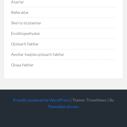
Asarlar
Referatlar
She’riy to’plamlar
Ensiklopediyalar
Qiziqarli faktlar
Ayollar haqida qiziqarli faktlar
Qisqa faktlar
Proudly powered by WordPress
|
Theme: TimesNews
|
By
ThemeSpiral.com
.