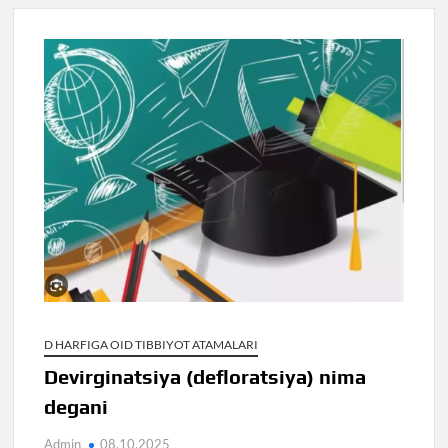
D HARFIGA OID TIBBIYOT ATAMALARI
Devirginatsiya (defloratsiya) nima
degani
Admin
08.10.2025