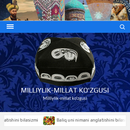
Skip
to
content
Search
MILLIYLIK-MILLAT KO'ZGUSI
Milliylik-millat ko'zgusi
hini bilasizmi
Baliq uni nimani anglatishini bilasizmi