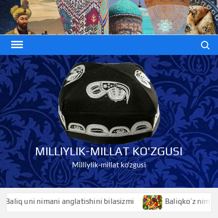
Skip
to
content
Search
MILLIYLIK-MILLAT KO'ZGUSI
Milliylik-millat ko'zgusi
iq uni nimani anglatishini bilasizmi
Baliqko’z nimani angl