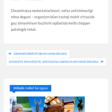
Dixatelnaya nedostatochnost, nafas yetishmasligi
nima degani – organizm bilan tashqi muhit o’rtasida
gaz almashinuvi buzilishi oqibatida kelib chiqqan
patologik holat.
Post
DERMATOPATOFOBIYA NIMA DEGANI
menyusi
DIXANIYE SHUMNOYE, SHOVQINLI NAFAS OLISH NIMA DEGANI
Milliylik-millat ko’zgusi