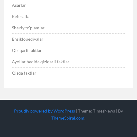
Asarlar
Referatlar
She’riy to’plamlar
Ensiklopediyalar
Qiziqarli faktlar
Ayollar haqida qiziqarli faktlar
Qisqa faktlar
Proudly powered by WordPress
|
Theme: TimesNews
|
By
ThemeSpiral.com
.