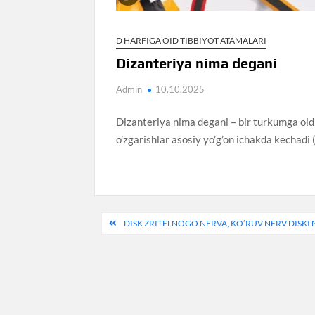
D HARFIGA OID TIBBIYOT ATAMALARI
Dizanteriya nima degani
Admin
10.10.2025
Dizanteriya nima degani – bir turkumga oid 
o’zgarishlar asosiy yo’g’on ichakda kechadi (
Post
DISK ZRITELNOGO NERVA, KO’RUV NERV DISKI
menyusi