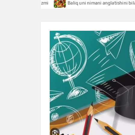
shini bilasizmi
Baliq uni nimani anglatishini bilasizmi