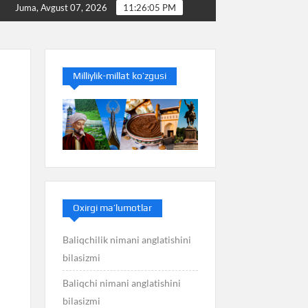
i anglatishini bilasizmi
Balans nimani anglatishini bilas
Juma, Avgust 07, 2026
11:26:06 PM
Milliylik-millat ko’zgusi
Oxirgi ma’lumotlar
Baliqchilik nimani anglatishini
bilasizmi
Baliqchi nimani anglatishini
bilasizmi