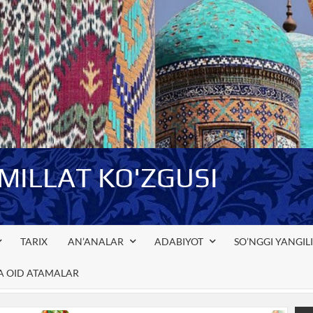
-MILLAT KO'ZGUSI
TARIX
AN’ANALAR
ADABIYOT
SO’NGGI YANGIL
GA OID ATAMALAR