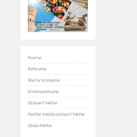
Asarlar
Referatlar
She’riy to’plamlar
Ensiklopediyalar
Qiziqarli faktlar
Ayollar haqida qiziqarli faktlar
Qisqa faktlar