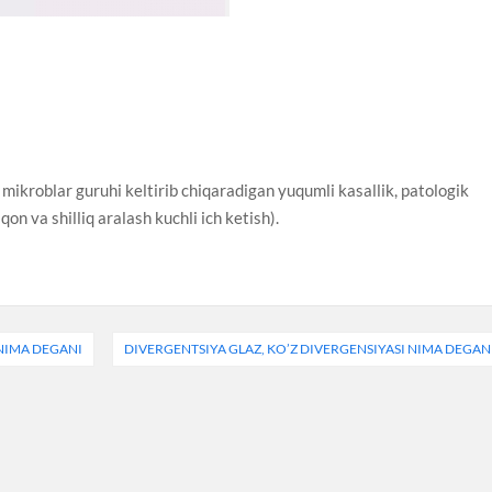
mikroblar guruhi keltirib chiqaradigan yuqumli kasallik, patologik
qon va shilliq aralash kuchli ich ketish).
 NIMA DEGANI
DIVERGENTSIYA GLAZ, KO’Z DIVERGENSIYASI NIMA DEGAN