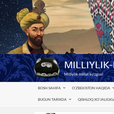
Skip
to
content
MILLIYLIK
Milliylik-millat ko'zgusi
BOSH SAHIFA
O’ZBEKISTON HAQIDA
BUGUN TARIXDA
QISHLOQ XO’JALIGI