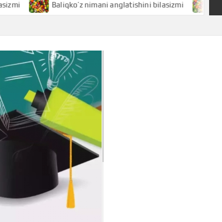
Baliqko’z nimani anglatishini bilasizmi
Baliq niman