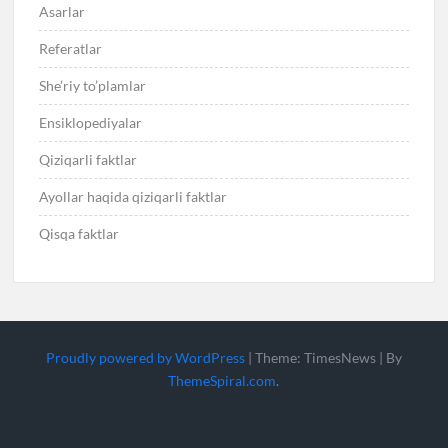
Asarlar
Referatlar
She’riy to’plamlar
Ensiklopediyalar
Qiziqarli faktlar
Ayollar haqida qiziqarli faktlar
Qisqa faktlar
Proudly powered by WordPress
|
Theme: TimesNews
|
By
ThemeSpiral.com
.