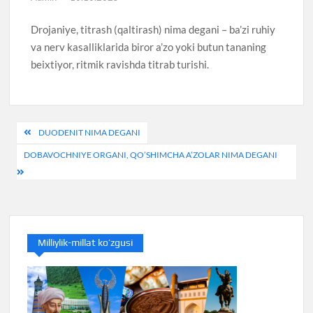
Drojaniye, titrash (qaltirash) nima degani – ba’zi ruhiy
va nerv kasalliklarida biror a’zo yoki butun tananing
beixtiyor, ritmik ravishda titrab turishi.
Post
DUODENIT NIMA DEGANI
menyusi
DOBAVOCHNIYE ORGANI, QO’SHIMCHA A’ZOLAR NIMA DEGANI
Milliylik-millat ko’zgusi