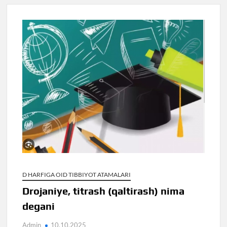
D HARFIGA OID TIBBIYOT ATAMALARI
Drojaniye, titrash (qaltirash) nima
degani
Admin
10.10.2025