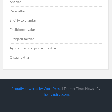
Asarlar
Referatlar
She’riy to’plamlar
Ensiklopediyalar
Qiziqarli faktlar
Ayollar haqida qiziqarli faktlar
Qisqa faktlar
Proudly powered by WordPress
|
Theme: TimesNews
|
By
ThemeSpiral.com
.