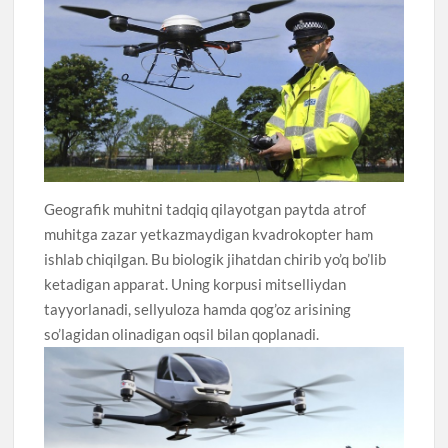
Geografik muhitni tadqiq qilayotgan paytda atrof
muhitga zazar yetkazmaydigan kvadrokopter ham
ishlab chiqilgan. Bu biologik jihatdan chirib yo’q bo’lib
ketadigan apparat. Uning korpusi mitselliydan
tayyorlanadi, sellyuloza hamda qog’oz arisining
so’lagidan olinadigan oqsil bilan qoplanadi.