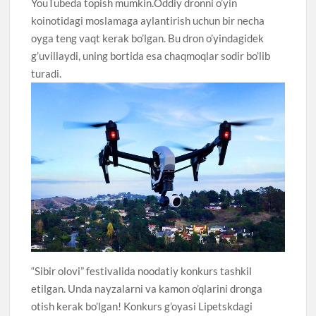
YouTubeda topish mumkin.Oddiy dronni o’yin
koinotidagi moslamaga aylantirish uchun bir necha
oyga teng vaqt kerak bo’lgan. Bu dron o’yindagidek
g’uvillaydi, uning bortida esa chaqmoqlar sodir bo’lib
turadi.
“Sibir olovi” festivalida noodatiy konkurs tashkil
etilgan. Unda nayzalarni va kamon o’qlarini dronga
otish kerak bo’lgan! Konkurs g’oyasi Lipetskdagi