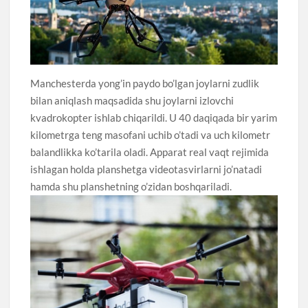
Manchesterda yong’in paydo bo’lgan joylarni zudlik
bilan aniqlash maqsadida shu joylarni izlovchi
kvadrokopter ishlab chiqarildi. U 40 daqiqada bir yarim
kilometrga teng masofani uchib o’tadi va uch kilometr
balandlikka ko’tarila oladi. Apparat real vaqt rejimida
ishlagan holda planshetga videotasvirlarni jo’natadi
hamda shu planshetning o’zidan boshqariladi.