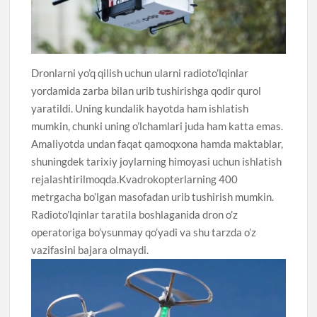
Dronlarni yo’q qilish uchun ularni radioto’lqinlar
yordamida zarba bilan urib tushirishga qodir qurol
yaratildi. Uning kundalik hayotda ham ishlatish
mumkin, chunki uning o’lchamlari juda ham katta emas.
Amaliyotda undan faqat qamoqxona hamda maktablar,
shuningdek tarixiy joylarning himoyasi uchun ishlatish
rejalashtirilmoqda.Kvadrokopterlarning 400
metrgacha bo’lgan masofadan urib tushirish mumkin.
Radioto’lqinlar taratila boshlaganida dron o’z
operatoriga bo’ysunmay qo’yadi va shu tarzda o’z
vazifasini bajara olmaydi.