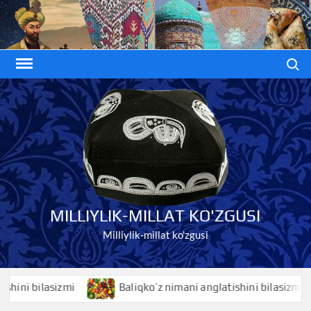
Skip
to
content
Search
MILLIYLIK-MILLAT KO'ZGUSI
Milliylik-millat ko'zgusi
Baliqko’z nimani anglatishini bilasizmi
Baliq nim