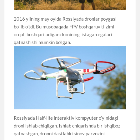
2016 yilning may oyida Rossiyada dronlar poygasi
bo’lib o’tdi. Bu musobaqada FPV boshqaruv tiizimi
orqali boshqariladigan dronining istagan egalari
qatnashishi mumkin bo’lgan.
Rossiyada Half-life interaktiv kompyuter o’yinidagi
droni ishlab chiqilgan. Ishlab chiqarishda bir ishqiboz
qatnashgan, dronni dastlabki sinov parvozini