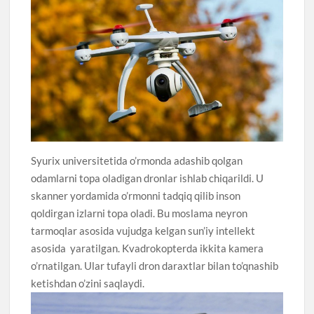
Syurix universitetida o’rmonda adashib qolgan
odamlarni topa oladigan dronlar ishlab chiqarildi. U
skanner yordamida o’rmonni tadqiq qilib inson
qoldirgan izlarni topa oladi. Bu moslama neyron
tarmoqlar asosida vujudga kelgan sun’iy intellekt
asosida yaratilgan. Kvadrokopterda ikkita kamera
o’rnatilgan. Ular tufayli dron daraxtlar bilan to’qnashib
ketishdan o’zini saqlaydi.