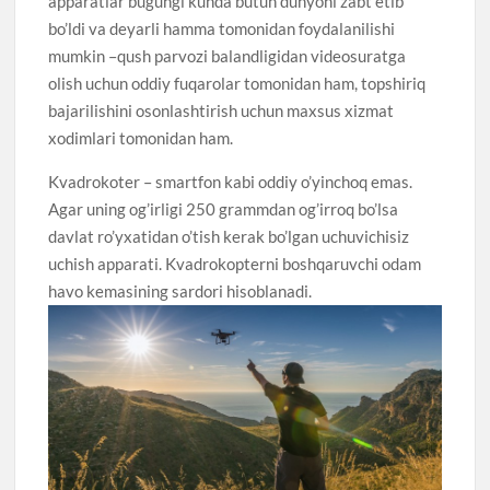
apparatlar bugungi kunda butun dunyoni zabt etib
bo’ldi va deyarli hamma tomonidan foydalanilishi
mumkin –qush parvozi balandligidan videosuratga
olish uchun oddiy fuqarolar tomonidan ham, topshiriq
bajarilishini osonlashtirish uchun maxsus xizmat
xodimlari tomonidan ham.
Kvadrokoter – smartfon kabi oddiy o’yinchoq emas.
Agar uning og’irligi 250 grammdan og’irroq bo’lsa
davlat ro’yxatidan o’tish kerak bo’lgan uchuvichisiz
uchish apparati. Kvadrokopterni boshqaruvchi odam
havo kemasining sardori hisoblanadi.