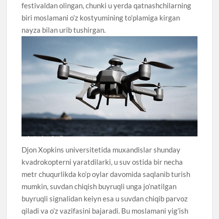
festivaldan olingan, chunki u yerda qatnashchilarning
biri moslamani o’z kostyumining to’plamiga kirgan
nayza bilan urib tushirgan.
Djon Xopkins universitetida muxandislar shunday
kvadrokopterni yaratdilarki, u suv ostida bir necha
metr chuqurlikda ko’p oylar davomida saqlanib turish
mumkin, suvdan chiqish buyruqli unga jo’natilgan
buyruqli signalidan keiyn esa u suvdan chiqib parvoz
qiladi va o’z vazifasini bajaradi. Bu moslamani yig’ish