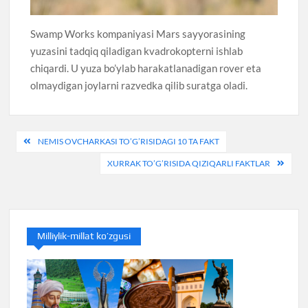
Swamp Works kompaniyasi Mars sayyorasining
yuzasini tadqiq qiladigan kvadrokopterni ishlab
chiqardi. U yuza bo’ylab harakatlanadigan rover eta
olmaydigan joylarni razvedka qilib suratga oladi.
Post
NEMIS OVCHARKASI TO’G’RISIDAGI 10 TA FAKT
menyusi
XURRAK TO’G’RISIDA QIZIQARLI FAKTLAR
Milliylik-millat ko’zgusi