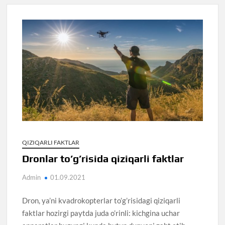
QIZIQARLI FAKTLAR
Dronlar to’g’risida qiziqarli faktlar
Admin
01.09.2021
Dron, ya’ni kvadrokopterlar to’g’risidagi qiziqarli
faktlar hozirgi paytda juda o’rinli: kichgina uchar