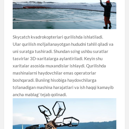
Skycatch kvadrokopterlari qurilishda ishlatiladi.
Ular qurilish mo’ljallanayotgan hududni tahlil qiladi va
uni suratga tushiradi. Shundan so’ng ushbu suratlar
tasvirlar 3D-xaritalarga aylantiriladi. Keyin shu
xaritalar asosida muxandislar ishlaydi. Qurilishda
mashinalarni haydovchilar emas operatorlar
boshqaradi. Buniing hisobiga haydovchilarga
to’lanadigan mashina harajatlari va ish haqqi kamayib
ancha mablag’ tejab qolinadi.