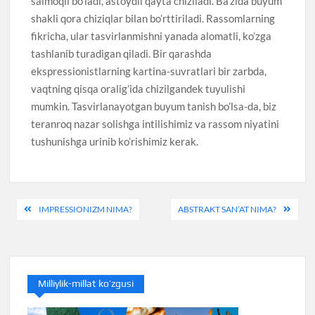
salmoqli bo’ladi, astoydil qayta chiziladi. Ba’zida buyum
shakli qora chiziqlar bilan bo’rttiriladi. Rassomlarning
fikricha, ular tasvirlanmishni yanada alomatli, ko’zga
tashlanib turadigan qiladi. Bir qarashda
ekspressionistlarning kartina-suvratlari bir zarbda,
vaqtning qisqa oralig’ida chizilgandek tuyulishi
mumkin. Tasvirlanayotgan buyum tanish bo’lsa-da, biz
teranroq nazar solishga intilishimiz va rassom niyatini
tushunishga urinib ko’rishimiz kerak.
Post
IMPRESSIONIZM NIMA?
ABSTRAKT SAN’AT NIMA?
menyusi
Milliylik-millat ko’zgusi