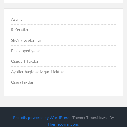
Asarlar
Referatlar
She’riy to’plamlar
Ensiklopediyalar
Qiziqarli faktlar
Ayollar haqida qiziqarli faktlar
Qisqa faktlar
Proudly powered by WordPress
|
Theme: TimesNews
|
By
ThemeSpiral.com
.