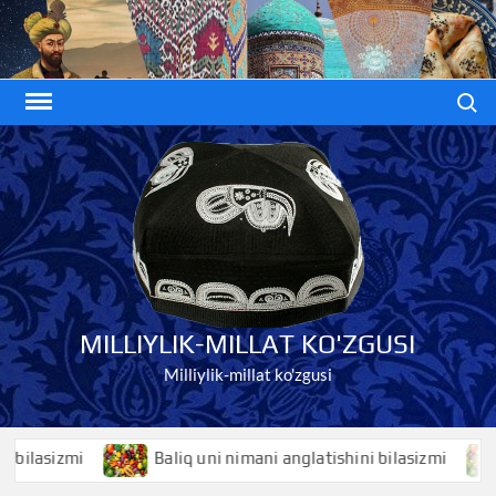
Skip
to
content
Search
MILLIYLIK-MILLAT KO'ZGUSI
Milliylik-millat ko'zgusi
asizmi
Baliq uni nimani anglatishini bilasizmi
Ba