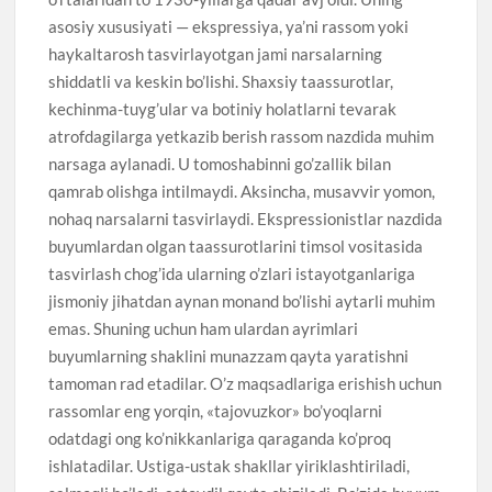
asosiy xususiyati — ekspressiya, ya’ni rassom yoki
haykaltarosh tasvirlayotgan jami narsalarning
shiddatli va keskin bo’lishi. Shaxsiy taassurotlar,
kechinma-tuyg’ular va botiniy holatlarni tevarak
atrofdagilarga yetkazib berish rassom nazdida muhim
narsaga aylanadi. U tomoshabinni go’zallik bilan
qamrab olishga intilmaydi. Aksincha, musavvir yomon,
nohaq narsalarni tasvirlaydi. Ekspressionistlar nazdida
buyumlardan olgan taassurotlarini timsol vositasida
tasvirlash chog’ida ularning o’zlari istayotganlariga
jismoniy jihatdan aynan monand bo’lishi aytarli muhim
emas. Shuning uchun ham ulardan ayrimlari
buyumlarning shaklini munazzam qayta yaratishni
tamoman rad etadilar. O’z maqsadlariga erishish uchun
rassomlar eng yorqin, «tajovuzkor» bo’yoqlarni
odatdagi ong ko’nikkanlariga qaraganda ko’proq
ishlatadilar. Ustiga-ustak shakllar yiriklashtiriladi,