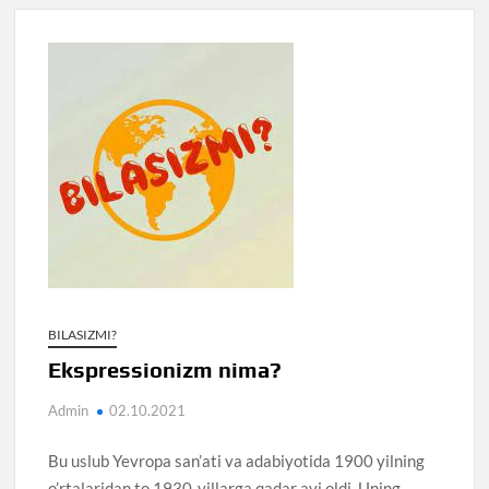
BILASIZMI?
Ekspressionizm nima?
Admin
02.10.2021
Bu uslub Yevropa san’ati va adabiyotida 1900 yilning
o’rtalaridan to 1930-yillarga qadar avj oldi. Uning