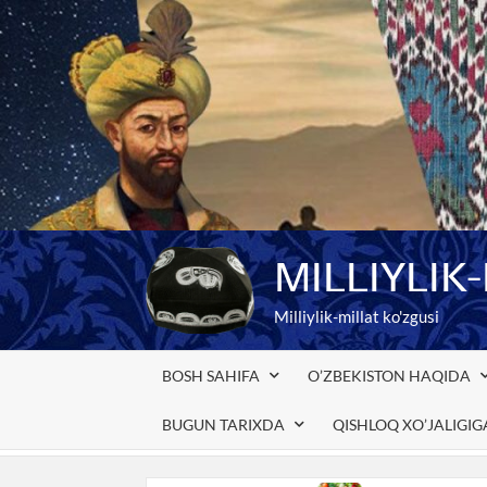
Skip
to
content
MILLIYLIK
Milliylik-millat ko'zgusi
BOSH SAHIFA
O’ZBEKISTON HAQIDA
BUGUN TARIXDA
QISHLOQ XO’JALIGI