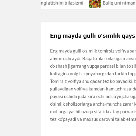
hi nimani anglatishini bilasizmi
Baliq uni nimani anglati
Eng mayda gulli o’simlik qays
Eng mayda gulli o’simlik tomirsiz volfiya sa
ahyon uchraydi. Baqato’nlar oilasiga mansub
o’xshash jigarrang yupqa pardasi bilan to’si
kaltagina yolg’iz «poyabarg»dan tarkib top
Tomirsiz volfiya shu qadar tez ko’payadiki, 
gullaydigan volfiya kamdan-kam uchrasa-da,
poyasi uchida juda xira ochiladi, o’yiqchasi
o’simlik sholizorlarga ancha-muncha zarar ke
mollarga yashil ozuqa sifatida atay parvaris
tez ko’payadi va maxsus qarovni talab etma