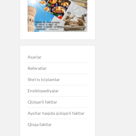
Asarlar
Referatlar
She’riy to’plamlar
Ensiklopediyalar
Qiziqarli faktlar
Ayollar haqida qiziqarli faktlar
Qisqa faktlar