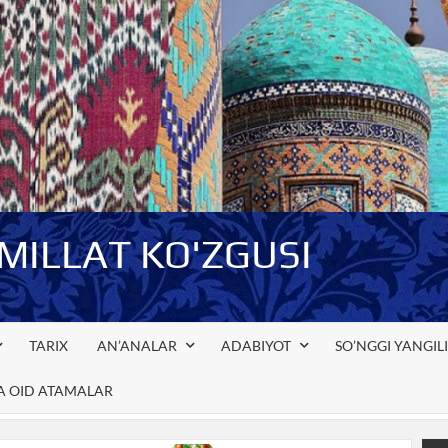
-MILLAT KO'ZGUSI
TARIX
AN’ANALAR
ADABIYOT
SO’NGGI YANGIL
GA OID ATAMALAR