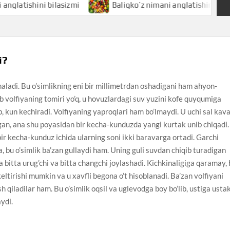
shini bilasizmi
Baliqko’z nimani anglatishini bilasizmi
i?
naladi. Bu o’simlikning eni bir millimetrdan oshadigani ham ahyon-
 volfiyaning tomiri yo’q, u hovuzlardagi suv yuzini kofe quyqumiga
b, kun kechiradi. Volfiyaning yaproqlari ham bo’lmaydi. U uchi sal kav
gan, ana shu poyasidan bir kecha-kunduzda yangi kurtak unib chiqadi.
bir kecha-kunduz ichida ularning soni ikki baravarga ortadi. Garchi
 bu o’simlik ba’zan gullaydi ham. Uning guli suvdan chiqib turadigan
ga bitta urug’chi va bitta changchi joylashadi. Kichkinaligiga qaramay,
ltirishi mumkin va u xavfli begona o’t hisoblanadi. Ba’zan volfiyani
h qiladilar ham. Bu o’simlik oqsil va uglevodga boy bo’lib, ustiga usta
ydi.