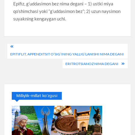
Epifiz, g’uddasimon bez nima degani – 1) ustki miya
qo’shimchasi yoki “g’uddasimon bez”; 2) uzun naysimon
suyakning kengaygan uchi.
Post
EPITIFLIT, APPENDITSIT O’SIG’INING YALLIG’LANISHI NIMA DEGANI
menyusi
ERITROTSIANOZ NIMA DEGANI
Milliylik-millat ko’zgusi