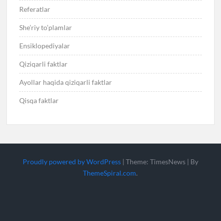
Referatlar
She’riy to’plamlar
Ensiklopediyalar
Qiziqarli faktlar
Ayollar haqida qiziqarli faktlar
Qisqa faktlar
Proudly powered by WordPress
|
Theme: TimesNews
|
By
ThemeSpiral.com
.