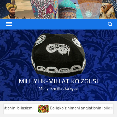
Skip
to
content
Search
MILLIYLIK-MILLAT KO'ZGUSI
Milliylik-millat ko'zgusi
hini bilasizmi
Baliqko’z nimani anglatishini bilasizmi