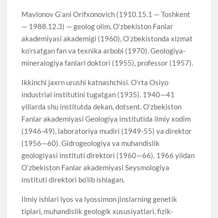
Mavlonov G‘ani Orifxonovich (1910.15.1 — Toshkent
— 1988.12.3) — geolog olim, O‘zbekiston Fanlar
akademiyasi akademigi (1960), O‘zbekistonda xizmat
ko‘rsatgan fan va texnika arbobi (1970). Geologiya-
mineralogiya fanlari doktori (1955), professor (1957).
Ikkinchi jaxrn urushi katnashchisi. O‘rta Osiyo
industrial institutini tugatgan (1935). 1940—41
yillarda shu institutda dekan, dotsent. O‘zbekiston
Fanlar akademiyasi Geologiya institutida ilmiy xodim
(1946-49), laboratoriya mudiri (1949-55) va direktor
(1956—60). Gidrogeologiya va muhandislik
geologiyasi instituti direktori (1960—66). 1966 yildan
O‘zbekiston Fanlar akademiyasi Seysmologiya
instituti direktori bo‘lib ishlagan.
Ilmiy ishlari lyos va lyossimon jinslarning genetik
tiplari, muhandislik geologik xususiyatlari, fizik-