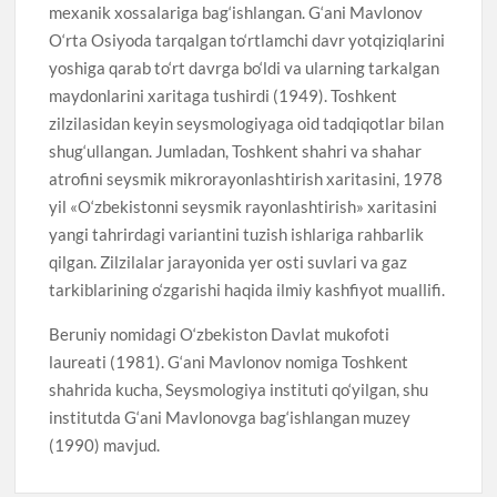
mexanik xossalariga bag‘ishlangan. G‘ani Mavlonov
O‘rta Osiyoda tarqalgan to‘rtlamchi davr yotqiziqlarini
yoshiga qarab to‘rt davrga bo‘ldi va ularning tarkalgan
maydonlarini xaritaga tushirdi (1949). Toshkent
zilzilasidan keyin seysmologiyaga oid tadqiqotlar bilan
shug‘ullangan. Jumladan, Toshkent shahri va shahar
atrofini seysmik mikrorayonlashtirish xaritasini, 1978
yil «O‘zbekistonni seysmik rayonlashtirish» xaritasini
yangi tahrirdagi variantini tuzish ishlariga rahbarlik
qilgan. Zilzilalar jarayonida yer osti suvlari va gaz
tarkiblarining o‘zgarishi haqida ilmiy kashfiyot muallifi.
Beruniy nomidagi O‘zbekiston Davlat mukofoti
laureati (1981). G‘ani Mavlonov nomiga Toshkent
shahrida kucha, Seysmologiya instituti qo‘yilgan, shu
institutda G‘ani Mavlonovga bag‘ishlangan muzey
(1990) mavjud.