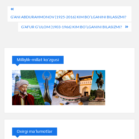
Post
G‘ANI ABDURAHMONOV (1925-2016) KIM BO’LGANINI BILASIZMI?
menyusi
G‘AFUR G‘ULOM (1903-1966) KIM BO’LGANINI BILASIZMI?
Milliylik-millat ko’zgusi
Oxirgi ma’lumotlar