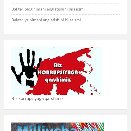
Bakteriolog nimani anglatishini bilasizmi
Bakteriya nimani anglatishini bilasizmi
Biz korrupsiyaga qarshimiz