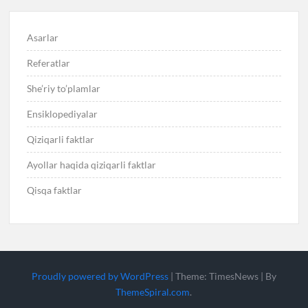
Asarlar
Referatlar
She’riy to’plamlar
Ensiklopediyalar
Qiziqarli faktlar
Ayollar haqida qiziqarli faktlar
Qisqa faktlar
Proudly powered by WordPress
|
Theme: TimesNews
|
By
ThemeSpiral.com
.