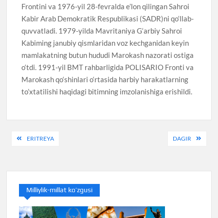
Frontini va 1976-yil 28-fevralda e’lon qilingan Sahroi
Kabir Arab Demokratik Respublikasi (SADR)ni qo‘llab-
quvvatladi. 1979-yilda Mavritaniya G‘arbiy Sahroi
Kabiming janubiy qismlaridan voz kechganidan keyin
mamlakatning butun hududi Marokash nazorati ostiga
o‘tdi. 1991-yil BMT rahbarligida POLISARIO Fronti va
Marokash qo‘shinlari o‘rtasida harbiy harakatlarning
to’xtatilishi haqidagi bitimning imzolanishiga erishildi.
Post
ERITREYA
DAGIR
menyusi
Milliylik-millat ko’zgusi