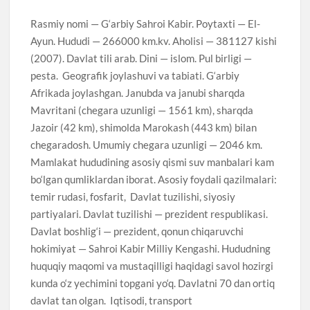
Rasmiy nomi — G‘arbiy Sahroi Kabir. Poytaxti — El-
Ayun. Hududi — 266000 km.kv. Aholisi — 381127 kishi
(2007). Davlat tili arab. Dini — islom. Pul birligi —
pesta. Geografik joylashuvi va tabiati. G‘arbiy
Afrikada joylashgan. Janubda va janubi sharqda
Mavritani (chegara uzunligi — 1561 km), sharqda
Jazoir (42 km), shimolda Marokash (443 km) bilan
chegaradosh. Umumiy chegara uzunligi — 2046 km.
Mamlakat hududining asosiy qismi suv manbalari kam
bo‘lgan qumliklardan iborat. Asosiy foydali qazilmalari:
temir rudasi, fosfarit, Davlat tuzilishi, siyosiy
partiyalari. Davlat tuzilishi — prezident respublikasi.
Davlat boshlig‘i — prezident, qonun chiqaruvchi
hokimiyat — Sahroi Kabir Milliy Kengashi. Hududning
huquqiy maqomi va mustaqilligi haqidagi savol hozirgi
kunda o‘z yechimini topgani yo‘q. Davlatni 70 dan ortiq
davlat tan olgan. Iqtisodi, transport