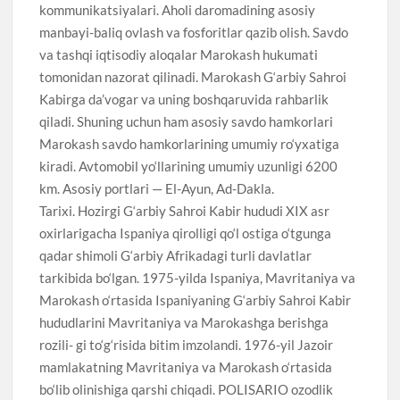
kommunikatsiyalari. Aholi daromadining asosiy
manbayi-baliq ovlash va fosforitlar qazib olish. Savdo
va tashqi iqtisodiy aloqalar Marokash hukumati
tomonidan nazorat qilinadi. Marokash G‘arbiy Sahroi
Kabirga da’vogar va uning boshqaruvida rahbarlik
qiladi. Shuning uchun ham asosiy savdo hamkorlari
Marokash savdo hamkorlarining umumiy ro‘yxatiga
kiradi. Avtomobil yo‘llarining umumiy uzunligi 6200
km. Asosiy portlari — El-Ayun, Ad-Dakla.
Tarixi. Hozirgi G‘arbiy Sahroi Kabir hududi XIX asr
oxirlarigacha Ispaniya qirolligi qo‘l ostiga o‘tgunga
qadar shimoli G‘arbiy Afrikadagi turli davlatlar
tarkibida bo‘lgan. 1975-yilda Ispaniya, Mavritaniya va
Marokash o‘rtasida Ispaniyaning G‘arbiy Sahroi Kabir
hududlarini Mavritaniya va Marokashga berishga
rozili- gi to‘g‘risida bitim imzolandi. 1976-yil Jazoir
mamlakatning Mavritaniya va Marokash o‘rtasida
bo‘lib olinishiga qarshi chiqadi. POLISARIO ozodlik