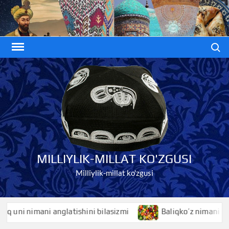
Skip
to
content
Search
MILLIYLIK-MILLAT KO'ZGUSI
Milliylik-millat ko'zgusi
i nimani anglatishini bilasizmi
Baliqko’z nimani anglatis