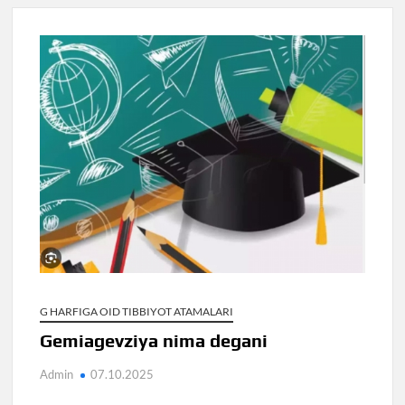
G HARFIGA OID TIBBIYOT ATAMALARI
Gemiagevziya nima degani
Admin
07.10.2025