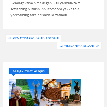
Gemiagevziya nima degani – til yarmida ta’m
sezishning buzilishi, shu tomonda yakka tola
yadrosining zaralanishida kuzatiladi.
Post
GEMATOSARKOMA NIMA DEGANI
menyusi
GEMIMIYA NIMA DEGANI
Milliylik-millat ko’zgusi