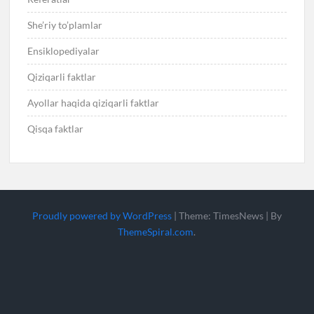
She’riy to’plamlar
Ensiklopediyalar
Qiziqarli faktlar
Ayollar haqida qiziqarli faktlar
Qisqa faktlar
Proudly powered by WordPress
|
Theme: TimesNews
|
By
ThemeSpiral.com
.