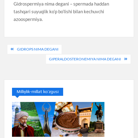
Gidrospermiya nima degani – spermada haddan
tashqari suyuqlik ko’p bo’lishi bilan kechuvchi
azoospermiya.
Post
GIDROPS NIMA DEGANI
menyusi
GIPERALDOSTERONEMIYA NIMA DEGANI
Milliylik-millat ko’zgusi