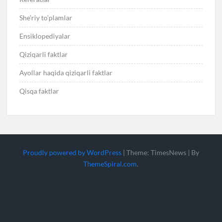
She’riy to’plamlar
Ensiklopediyalar
Qiziqarli faktlar
Ayollar haqida qiziqarli faktlar
Qisqa faktlar
Proudly powered by WordPress
|
Theme: TimesNews
|
By
ThemeSpiral.com
.