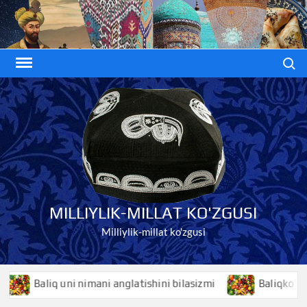
Skip
to
content
Search
MILLIYLIK-MILLAT KO'ZGUSI
Milliylik-millat ko'zgusi
Baliq uni nimani anglatishini bilasizmi
Baliqko’z niman