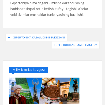
Gipertoniya nima degani – mushaklar tonusining
haddan tashqari ortib ketishi tufayli tegishli a’zolar
yoki tizimlar mushaklar funksiyasining buzilishi.
Post
GIPERTONIYA KASALLIGI NIMA DEGANI
menyusi
GIPERTRIXOZ NIMA DEGANI
Milliylik-millat ko’zgusi