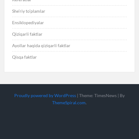
She’riy to’plamlar
Ensiklopediyalar
Qiziqarli faktlar
Ayollar haqida qiziqarli faktlar
Qisqa faktlar
Proudly powered by WordPress
|
Theme: TimesNews
|
By
ThemeSpiral.com
.