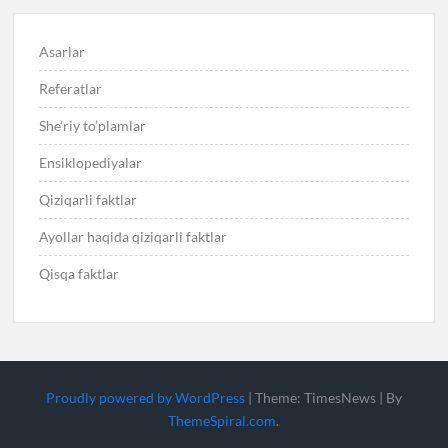
Asarlar
Referatlar
She’riy to’plamlar
Ensiklopediyalar
Qiziqarli faktlar
Ayollar haqida qiziqarli faktlar
Qisqa faktlar
Proudly powered by WordPress
|
Theme: TimesNews
|
By
ThemeSpiral.com
.