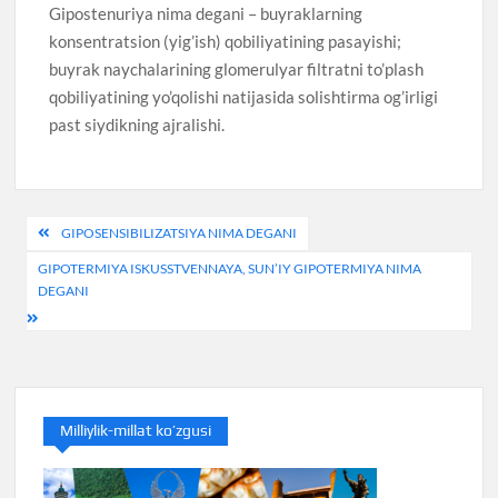
Gipostenuriya nima degani – buyraklarning
konsentratsion (yig’ish) qobiliyatining pasayishi;
buyrak naychalarining glomerulyar filtratni to’plash
qobiliyatining yo’qolishi natijasida solishtirma og’irligi
past siydikning ajralishi.
Post
GIPOSENSIBILIZATSIYA NIMA DEGANI
menyusi
GIPOTERMIYA ISKUSSTVENNAYA, SUN’IY GIPOTERMIYA NIMA
DEGANI
Milliylik-millat ko’zgusi