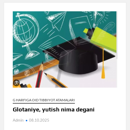
G HARFIGA OID TIBBIYOT ATAMALARI
Glotaniye, yutish nima degani
Admin
08.10.2025