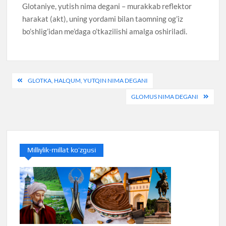
Glotaniye, yutish nima degani – murakkab reflektor
harakat (akt), uning yordami bilan taomning og’iz
bo’shlig’idan me’daga o’tkazilishi amalga oshiriladi.
Post
GLOTKA, HALQUM, YUTQIN NIMA DEGANI
menyusi
GLOMUS NIMA DEGANI
Milliylik-millat ko’zgusi