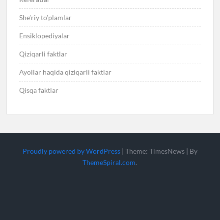
She’riy to’plamlar
Ensiklopediyalar
Qiziqarli faktlar
Ayollar haqida qiziqarli faktlar
Qisqa faktlar
Proudly powered by WordPress
|
Theme: TimesNews
|
By
ThemeSpiral.com
.