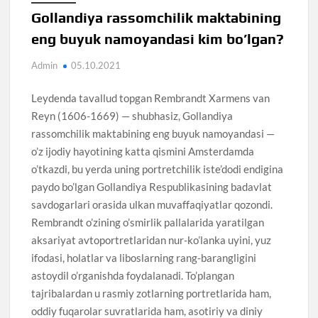
Gollandiya rassomchilik maktabining
eng buyuk namoyandasi kim bo’lgan?
Admin
05.10.2021
Leydenda tavallud topgan Rembrandt Xarmens van
Reyn (1606-1669) — shubhasiz, Gollandiya
rassomchilik maktabining eng buyuk namoyandasi —
o’z ijodiy hayotining katta qismini Amsterdamda
o’tkazdi, bu yerda uning portretchilik iste’dodi endigina
paydo bo’lgan Gollandiya Respublikasining badavlat
savdogarlari orasida ulkan muvaffaqiyatlar qozondi.
Rembrandt o’zining o’smirlik pallalarida yaratilgan
aksariyat avtoportretlaridan nur-ko’lanka uyini, yuz
ifodasi, holatlar va liboslarning rang-barangligini
astoydil o’rganishda foydalanadi. To’plangan
tajribalardan u rasmiy zotlarning portretlarida ham,
oddiy fuqarolar suvratlarida ham, asotiriy va diniy