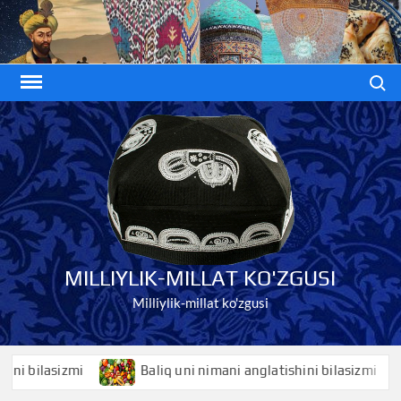
Skip
to
content
Search
MILLIYLIK-MILLAT KO'ZGUSI
Milliylik-millat ko'zgusi
ilasizmi
Baliq uni nimani anglatishini bilasizmi