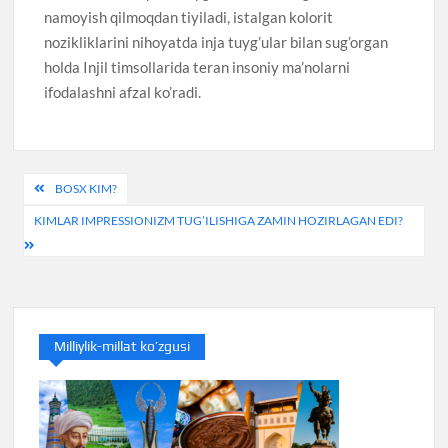
namoyish qilmoqdan tiyiladi, istalgan kolorit
nozikliklarini nihoyatda inja tuyg’ular bilan sug’organ
holda Injil timsollarida teran insoniy ma’nolarni
ifodalashni afzal ko’radi.
Post
BOSX KIM?
menyusi
KIMLAR IMPRESSIONIZM TUG’ILISHIGA ZAMIN HOZIRLAGAN EDI?
Milliylik-millat ko’zgusi