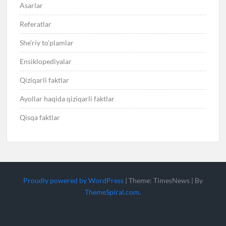
Asarlar
Referatlar
She’riy to’plamlar
Ensiklopediyalar
Qiziqarli faktlar
Ayollar haqida qiziqarli faktlar
Qisqa faktlar
Proudly powered by WordPress
|
Theme: TimesNews
|
By
ThemeSpiral.com
.