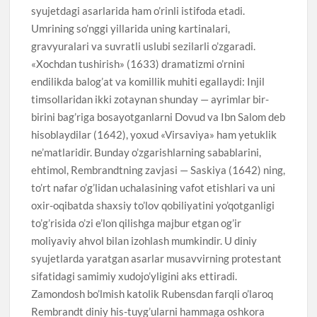
syujetdagi asarlarida ham o’rinli istifoda etadi.
Umrining so’nggi yillarida uning kartinalari,
gravyuralari va suvratli uslubi sezilarli o’zgaradi.
«Xochdan tushirish» (1633) dramatizmi o’rnini
endilikda balog’at va komillik muhiti egallaydi: Injil
timsollaridan ikki zotaynan shunday — ayrimlar bir-
birini bag’riga bosayotganlarni Dovud va Ibn Salom deb
hisoblaydilar (1642), yoxud «Virsaviya» ham yetuklik
ne’matlaridir. Bunday o’zgarishlarning sabablarini,
ehtimol, Rembrandtning zavjasi — Saskiya (1642) ning,
to’rt nafar o’g’lidan uchalasining vafot etishlari va uni
oxir-oqibatda shaxsiy to’lov qobiliyatini yo’qotganligi
to’g’risida o’zi e’lon qilishga majbur etgan og’ir
moliyaviy ahvol bilan izohlash mumkindir. U diniy
syujetlarda yaratgan asarlar musavvirning protestant
sifatidagi samimiy xudojo’yligini aks ettiradi.
Zamondosh bo’lmish katolik Rubensdan farqli o’laroq
Rembrandt diniy his-tuyg’ularni hammaga oshkora