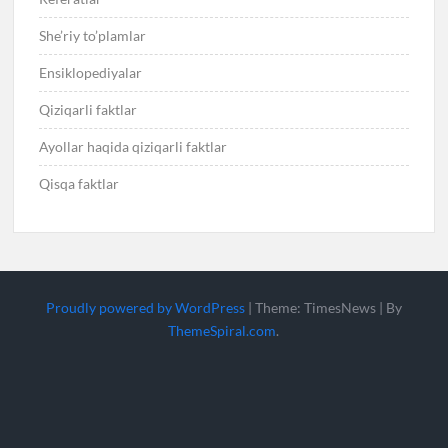
She’riy to’plamlar
Ensiklopediyalar
Qiziqarli faktlar
Ayollar haqida qiziqarli faktlar
Qisqa faktlar
Proudly powered by WordPress
|
Theme: TimesNews
|
By
ThemeSpiral.com
.