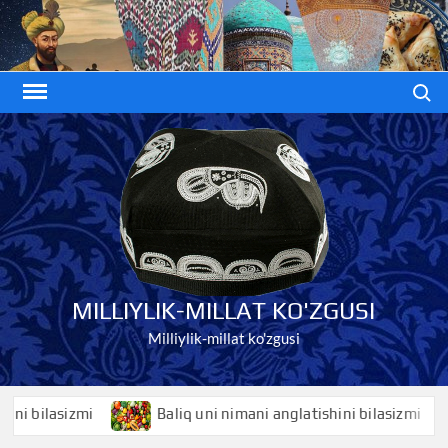
Skip
to
content
Search
MILLIYLIK-MILLAT KO'ZGUSI
Milliylik-millat ko'zgusi
bilasizmi
Baliq uni nimani anglatishini bilasizmi