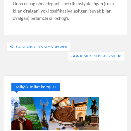
Gona ochag nima degani – petrifikasiyalashgan (tosh
bilan o’ralgan) yoki ossifikasiyalashgan (suyak bilan
o’ralgan) birlamchi sil o’chog’i.
Post
GONIOSKOPIYA NIMA DEGANI
menyusi
GON KIMLIGINI BILASIZMI
Milliylik-millat ko’zgusi