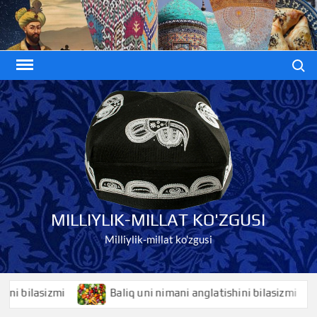
Skip
to
content
Search
MILLIYLIK-MILLAT KO'ZGUSI
Milliylik-millat ko'zgusi
ilasizmi
Baliq uni nimani anglatishini bilasizmi