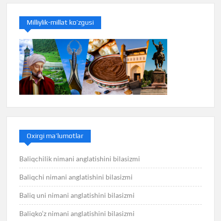
Milliylik-millat ko’zgusi
Oxirgi ma’lumotlar
Baliqchilik nimani anglatishini bilasizmi
Baliqchi nimani anglatishini bilasizmi
Baliq uni nimani anglatishini bilasizmi
Baliqko’z nimani anglatishini bilasizmi