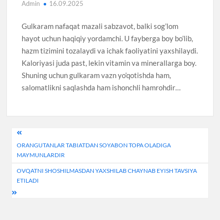
Admin
16.09.2025
Gulkaram nafaqat mazali sabzavot, balki sog’lom
hayot uchun haqiqiy yordamchi. U fayberga boy bo’lib,
hazm tizimini tozalaydi va ichak faoliyatini yaxshilaydi.
Kaloriyasi juda past, lekin vitamin va minerallarga boy.
Shuning uchun gulkaram vazn yo’qotishda ham,
salomatlikni saqlashda ham ishonchli hamrohdir…
Post
ORANGUTANLAR TABIATDAN SOYABON TOPA OLADIGA
menyusi
MAYMUNLARDIR
OVQATNI SHOSHILMASDAN YAXSHILAB CHAYNAB EYISH TAVSIYA
ETILADI