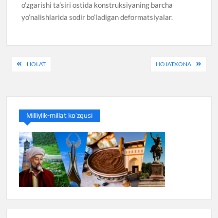
o’zgarishi ta’siri ostida konstruksiyaning barcha
yo’nalishlarida sodir bo’ladigan deformatsiyalar.
Post
HOLAT
HOJATXONA
menyusi
Milliylik-millat ko’zgusi