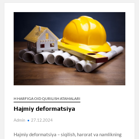
H HARFIGA OID QURILISH ATAMALARI
Hajmiy deformatsiya
Admin
27.12.2024
Hajmiy deformatsiya – siqilish, harorat va namlikning