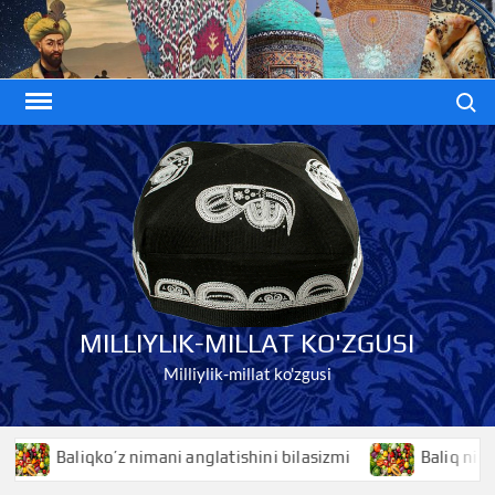
Skip
to
content
Search
MILLIYLIK-MILLAT KO'ZGUSI
Milliylik-millat ko'zgusi
Baliqko’z nimani anglatishini bilasizmi
Baliq nimani an