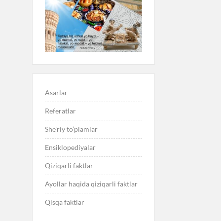
Asarlar
Referatlar
She’riy to’plamlar
Ensiklopediyalar
Qiziqarli faktlar
Ayollar haqida qiziqarli faktlar
Qisqa faktlar