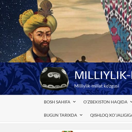
Skip
to
content
MILLIYLIK
Milliylik-millat ko'zgusi
BOSH SAHIFA
O’ZBEKISTON HAQIDA
BUGUN TARIXDA
QISHLOQ XO’JALIGI