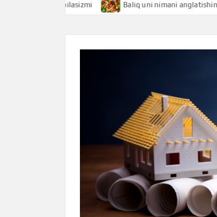
tishini bilasizmi
Baliq uni nimani anglatishini bilasizmi