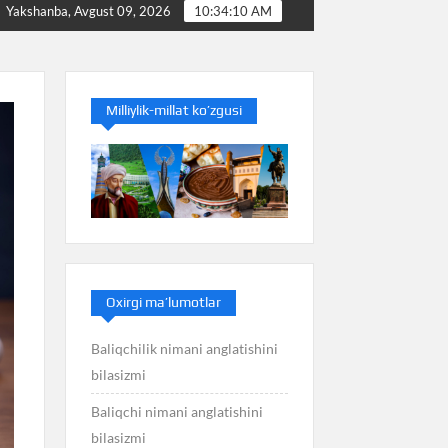
ani anglatishini bilasizmi
Balans nimani anglatishini bil
Yakshanba, Avgust 09, 2026
10:34:11 AM
Milliylik-millat ko’zgusi
Oxirgi ma’lumotlar
Baliqchilik nimani anglatishini
bilasizmi
Baliqchi nimani anglatishini
bilasizmi