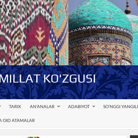
-MILLAT KO'ZGUSI
TARIX
AN’ANALAR
ADABIYOT
SO’NGGI YANGIL
GA OID ATAMALAR