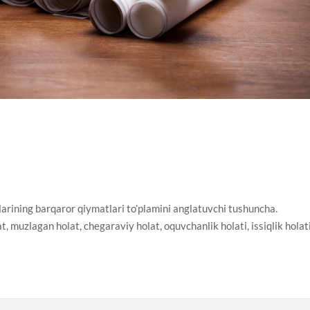
arining barqaror qiymatlari to’plamini anglatuvchi tushuncha.
t, muzlagan holat, chegaraviy holat, oquvchanlik holati, issiqlik holat