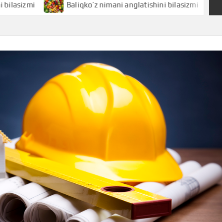
Baliqko’z nimani anglatishini bilasizmi
Baliq nim