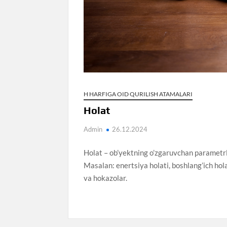
H HARFIGA OID QURILISH ATAMALARI
Holat
Admin
26.12.2024
Holat – ob’yektning o’zgaruvchan parametrl
Masalan: enertsiya holati, boshlang’ich hola
va hokazolar.