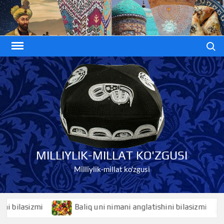
Skip
to
content
Search
MILLIYLIK-MILLAT KO'ZGUSI
Milliylik-millat ko'zgusi
sizmi
Baliq uni nimani anglatishini bilasizmi
Bal