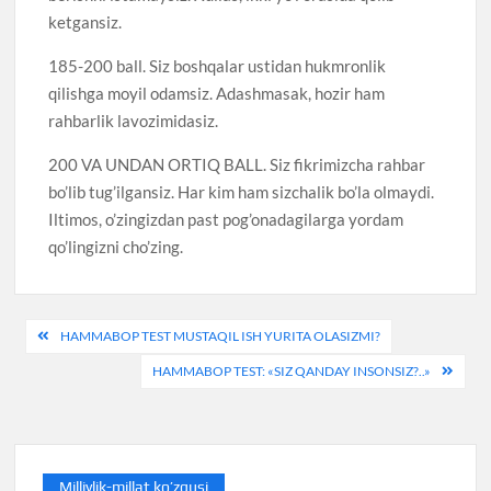
ketgansiz.
185-200 ball. Siz boshqalar ustidan hukmronlik
qilishga moyil odamsiz. Adashmasak, hozir ham
rahbarlik lavozimidasiz.
200 VA UNDAN ORTIQ BALL. Siz fikrimizcha rahbar
bo’lib tug’ilgansiz. Har kim ham sizchalik bo’la olmaydi.
Iltimos, o’zingizdan past pog’onadagilarga yordam
qo’lingizni cho’zing.
Post
HAMMABOP TEST MUSTAQIL ISH YURITA OLASIZMI?
menyusi
HAMMABOP TEST: «SIZ QANDAY INSONSIZ?..»
Milliylik-millat ko’zgusi