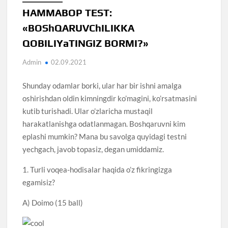
HAMMABOP TEST:
«BOShQARUVChILIKKA
QOBILIYaTINGIZ BORMI?»
Admin
02.09.2021
Shunday odamlar borki, ular har bir ishni amalga
oshirishdan oldin kimningdir ko’magini, ko’rsatmasini
kutib turishadi. Ular o’zlaricha mustaqil
harakatlanishga odatlanmagan. Boshqaruvni kim
eplashi mumkin? Mana bu savolga quyidagi testni
yechgach, javob topasiz, degan umiddamiz.
1. Turli voqea-hodisalar haqida o’z fikringizga
egamisiz?
A) Doimo (15 ball)