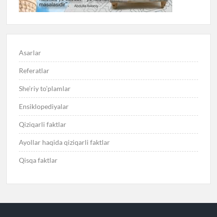
Asarlar
Referatlar
She’riy to’plamlar
Ensiklopediyalar
Qiziqarli faktlar
Ayollar haqida qiziqarli faktlar
Qisqa faktlar