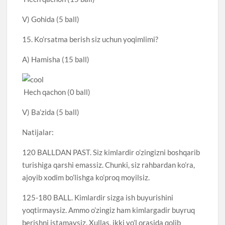
V) Gohida (5 ball)
15. Ko’rsatma berish siz uchun yoqimlimi?
A) Hamisha (15 ball)
Hech qachon (0 ball)
V) Ba’zida (5 ball)
Natijalar:
120 BALLDAN PAST. Siz kimlardir o’zingizni boshqarib
turishiga qarshi emassiz. Chunki, siz rahbardan ko’ra,
ajoyib xodim bo’lishga ko’proq moyilsiz.
125-180 BALL. Kimlardir sizga ish buyurishini
yoqtirmaysiz. Ammo o’zingiz ham kimlargadir buyruq
berishni istamaysiz. Xullas, ikki yo’l orasida qolib