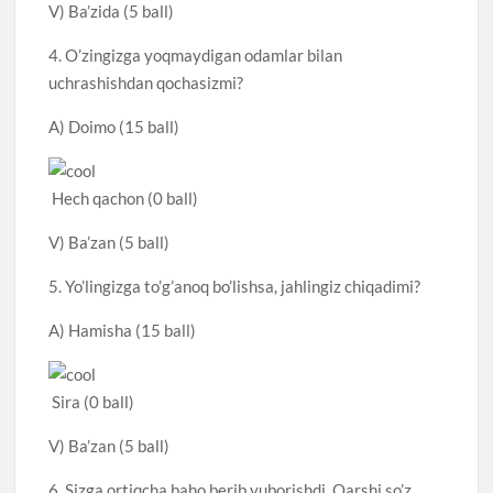
V) Ba’zida (5 ball)
4. O’zingizga yoqmaydigan odamlar bilan
uchrashishdan qochasizmi?
A) Doimo (15 ball)
Hech qachon (0 ball)
V) Ba’zan (5 ball)
5. Yo’lingizga to’g’anoq bo’lishsa, jahlingiz chiqadimi?
A) Hamisha (15 ball)
Sira (0 ball)
V) Ba’zan (5 ball)
6. Sizga ortiqcha baho berib yuborishdi. Qarshi so’z