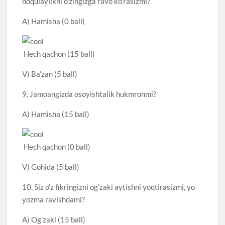
noqulaylikni o’zingizga ravo ko’rasizmi?
A) Hamisha (0 ball)
Hech qachon (15 ball)
V) Ba’zan (5 ball)
9. Jamoangizda osoyishtalik hukmronmi?
A) Hamisha (15 ball)
Hech qachon (0 ball)
V) Gohida (5 ball)
10. Siz o’z fikringizni og’zaki aytishni yoqtirasizmi, yo
yozma ravishdami?
A) Og’zaki (15 ball)