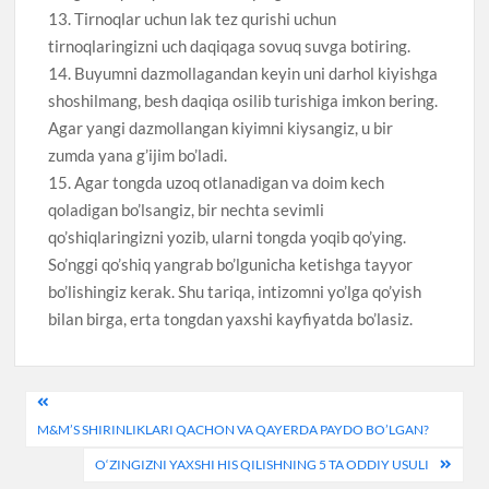
13. Tirnoqlar uchun lak tez qurishi uchun
tirnoqlaringizni uch daqiqaga sovuq suvga botiring.
14. Buyumni dazmollagandan keyin uni darhol kiyishga
shoshilmang, besh daqiqa osilib turishiga imkon bering.
Agar yangi dazmollangan kiyimni kiysangiz, u bir
zumda yana g’ijim bo’ladi.
15. Agar tongda uzoq otlanadigan va doim kech
qoladigan bo’lsangiz, bir nechta sevimli
qo’shiqlaringizni yozib, ularni tongda yoqib qo’ying.
So’nggi qo’shiq yangrab bo’lgunicha ketishga tayyor
bo’lishingiz kerak. Shu tariqa, intizomni yo’lga qo’yish
bilan birga, erta tongdan yaxshi kayfiyatda bo’lasiz.
Post
M&M’S SHIRINLIKLARI QACHON VA QAYERDA PAYDO BO’LGAN?
menyusi
O‘ZINGIZNI YAXSHI HIS QILISHNING 5 TA ODDIY USULI