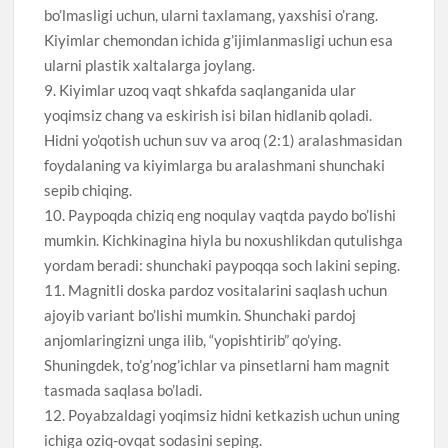
bo’lmasligi uchun, ularni taxlamang, yaxshisi o’rang.
Kiyimlar chemondan ichida g’ijimlanmasligi uchun esa
ularni plastik xaltalarga joylang.
9. Kiyimlar uzoq vaqt shkafda saqlanganida ular
yoqimsiz chang va eskirish isi bilan hidlanib qoladi.
Hidni yo’qotish uchun suv va aroq (2:1) aralashmasidan
foydalaning va kiyimlarga bu aralashmani shunchaki
sepib chiqing.
10. Paypoqda chiziq eng noqulay vaqtda paydo bo’lishi
mumkin. Kichkinagina hiyla bu noxushlikdan qutulishga
yordam beradi: shunchaki paypoqqa soch lakini seping.
11. Magnitli doska pardoz vositalarini saqlash uchun
ajoyib variant bo’lishi mumkin. Shunchaki pardoj
anjomlaringizni unga ilib, “yopishtirib” qo’ying.
Shuningdek, to’g’nog’ichlar va pinsetlarni ham magnit
tasmada saqlasa bo’ladi.
12. Poyabzaldagi yoqimsiz hidni ketkazish uchun uning
ichiga oziq-ovqat sodasini seping.