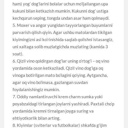
ham) yog’ dog’larini bolalar uchun mo’ljallangan upa
kukuni bilan ketkazish mumkin. Kukunni dog’ ustiga
kechqurun seping, tongda undan asar ham qolmaydi.
5. Moxer va angor yungidan tayyorlangan buyumlarni
parvarish qilish qiyin. Agar ushbu matolardan tikilgan
kiyimingizni asl ko’rinishida saqlab qoilshni istasangiz,
uni xaltaga solib muzlatgichda muzlating (kamida 3
soat).
6. Qizil vino qoldirgan dog’lar uning o’rtog’i – oq vino
yordamida oson ketkaziladi. Qizil vino dog’iga oq
vinoga botirilgan mato bo’lagini qo’ying. Aytgancha,
agar oq vino bo’lmasa, gazlangan suvdan
foydalanishingiz mumkin.
7. Oddiy namlantiruvchi krem charm sumka yoki
poyabzaldagi tirlangan joylarni yashiradi. Paxtali cho’p
yordamida kremni tirnalgan joyga suring va
ehtiyotkorlik bilan arting.
8. Kiyimlar (sviterlar va futbolkalar) shkafda g’ijim