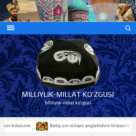
Skip
to
content
Search
MILLIYLIK-MILLAT KO'ZGUSI
Milliylik-millat ko'zgusi
ilasizmi
Baliq uni nimani anglatishini bilasizmi