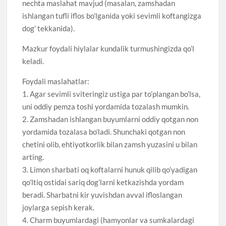
nechta maslahat mavjud (masalan, zamshadan
ishlangan tufli iflos bo’lganida yoki sevimli koftangizga
dog’ tekkanida).
Mazkur foydali hiylalar kundalik turmushingizda qo’l
keladi.
Foydali maslahatlar:
1. Agar sevimli sviteringiz ustiga par to’plangan bo’lsa,
uni oddiy pemza toshi yordamida tozalash mumkin.
2. Zamshadan ishlangan buyumlarni oddiy qotgan non
yordamida tozalasa bo’ladi. Shunchaki qotgan non
chetini olib, ehtiyotkorlik bilan zamsh yuzasini u bilan
arting.
3. Limon sharbati oq koftalarni hunuk qilib qo’yadigan
qo’ltiq ostidai sariq dog’larni ketkazishda yordam
beradi. Sharbatni kir yuvishdan avval ifloslangan
joylarga sepish kerak.
4. Charm buyumlardagi (hamyonlar va sumkalardagi