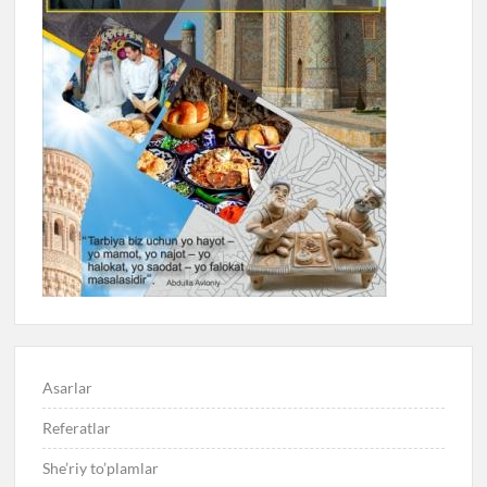
Asarlar
Referatlar
She’riy to’plamlar