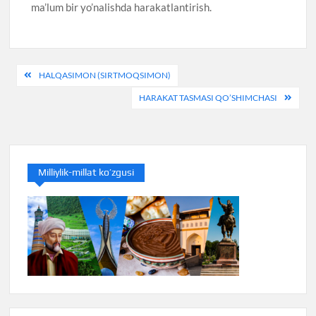
ma’lum bir yo’nalishda harakatlantirish.
Post
HALQASIMON (SIRTMOQSIMON)
menyusi
HARAKAT TASMASI QO’SHIMCHASI
Milliylik-millat ko’zgusi