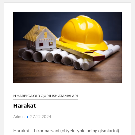
H HARFIGA OID QURILISH ATAMALARI
Harakat
Admin
27.12.2024
Harakat – biror narsani (ob’yekt yoki uning qismlarini)